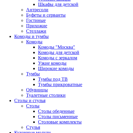
Шкафы для детской
Антресоли
Буфеты и серванты
Гостиные
Прихожие
Стеллажи
Комоды и тумбы
Комоды
Комоды "Москва"
Комоды для детской
Комоды с зеркалом
Узкие комоды
Широкие комоды
Тумбы
Тумбы под ТВ
Тумбы прикроватные
Обувницы
Туалетные столики
Столы и стулья
Столы
Столы обеденные
Столы письменные
Столовые комплекты
Стулья
Кухонные модули