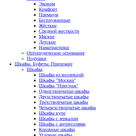
Эконом
Комфорт
Премиум
Беспружинные
Жёсткие
Средней жесткости
Мягкие
Детские
Наматрасники
Ортопедические основания
Подушки
Шкафы. Буфеты. Прихожие
Шкафы
Шкафы из коллекций
Шкафы "Москва"
Шкафы "Престиж"
Одностворчатые шкафы
Двухстворчатые шкафы
Трехстворчатые шкафы
Четырехстворчатые шкафы
Шкафы купе
Шкафы с зеркалом
Шкафы с антресолями
Книжные шкафы
Угловые шкафы