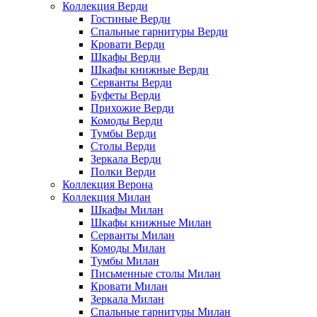
Коллекция Верди
Гостиные Верди
Спальные гарнитуры Верди
Кровати Верди
Шкафы Верди
Шкафы книжные Верди
Серванты Верди
Буфеты Верди
Прихожие Верди
Комоды Верди
Тумбы Верди
Столы Верди
Зеркала Верди
Полки Верди
Коллекция Верона
Коллекция Милан
Шкафы Милан
Шкафы книжные Милан
Серванты Милан
Комоды Милан
Тумбы Милан
Письменные столы Милан
Кровати Милан
Зеркала Милан
Спальные гарнитуры Милан