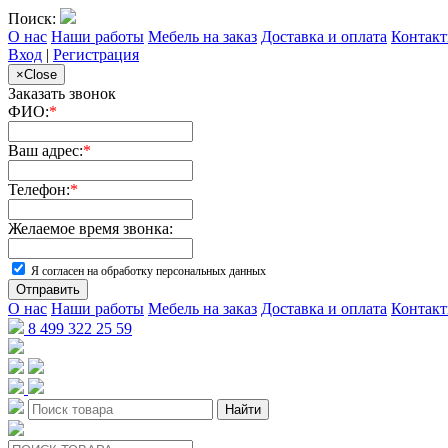
Поиск:
О нас
Наши работы
Мебель на заказ
Доставка и оплата
Контак
Вход
|
Регистрация
×
Close
Заказать звонок
ФИО:
*
Ваш адрес:
*
Телефон:
*
Желаемое время звонка:
Я согласен на обработку персональных данных
Отправить
О нас
Наши работы
Мебель на заказ
Доставка и оплата
Контак
8 499 322 25 59
Найти