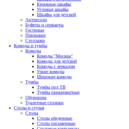
Книжные шкафы
Угловые шкафы
Шкафы для детской
Антресоли
Буфеты и серванты
Гостиные
Прихожие
Стеллажи
Комоды и тумбы
Комоды
Комоды "Москва"
Комоды для детской
Комоды с зеркалом
Узкие комоды
Широкие комоды
Тумбы
Тумбы под ТВ
Тумбы прикроватные
Обувницы
Туалетные столики
Столы и стулья
Столы
Столы обеденные
Столы письменные
Столовые комплекты