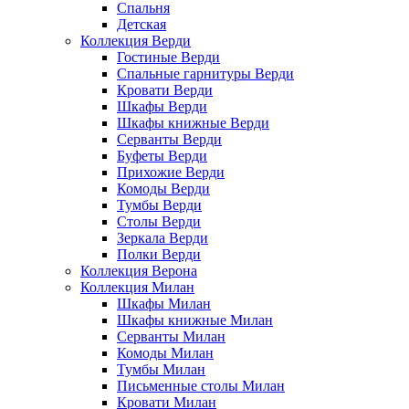
Спальня
Детская
Коллекция Верди
Гостиные Верди
Спальные гарнитуры Верди
Кровати Верди
Шкафы Верди
Шкафы книжные Верди
Серванты Верди
Буфеты Верди
Прихожие Верди
Комоды Верди
Тумбы Верди
Столы Верди
Зеркала Верди
Полки Верди
Коллекция Верона
Коллекция Милан
Шкафы Милан
Шкафы книжные Милан
Серванты Милан
Комоды Милан
Тумбы Милан
Письменные столы Милан
Кровати Милан