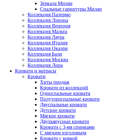
Зеркала Милан
Спальные гарнитуры Милан
Коллекция Палермо
Коллекция Лирона
Коллекция Венеция
Коллекция Мальта
Коллекция Лаура
Коллекция Италия
Коллекция Окаэри
Коллекция Бали
Коллекция Москва
Коллекция Лира
Кровати и матрасы
Кровати
Хиты продаж
Кровати из коллекций
Односпальные кровати
Полутороспальные кровати
Двуспальные кровати
Детские кровати
Мягкие кровати
Двухъярусные кровати
Кровати с 3-мя спинками
С мягким изголовьем
Кровати с ковкой