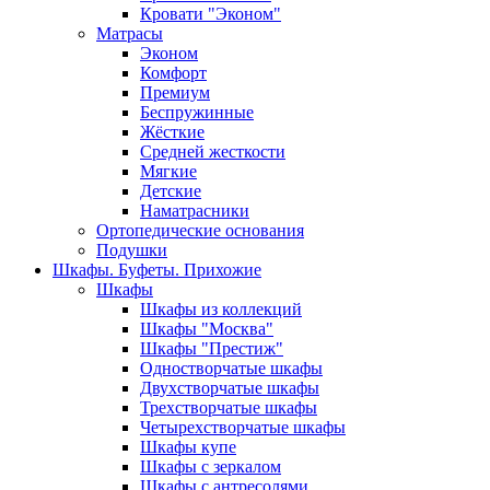
Кровати "Эконом"
Матрасы
Эконом
Комфорт
Премиум
Беспружинные
Жёсткие
Средней жесткости
Мягкие
Детские
Наматрасники
Ортопедические основания
Подушки
Шкафы. Буфеты. Прихожие
Шкафы
Шкафы из коллекций
Шкафы "Москва"
Шкафы "Престиж"
Одностворчатые шкафы
Двухстворчатые шкафы
Трехстворчатые шкафы
Четырехстворчатые шкафы
Шкафы купе
Шкафы с зеркалом
Шкафы с антресолями