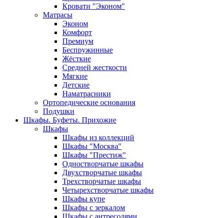
Кровати "Эконом"
Матрасы
Эконом
Комфорт
Премиум
Беспружинные
Жёсткие
Средней жесткости
Мягкие
Детские
Наматрасники
Ортопедические основания
Подушки
Шкафы. Буфеты. Прихожие
Шкафы
Шкафы из коллекций
Шкафы "Москва"
Шкафы "Престиж"
Одностворчатые шкафы
Двухстворчатые шкафы
Трехстворчатые шкафы
Четырехстворчатые шкафы
Шкафы купе
Шкафы с зеркалом
Шкафы с антресолями