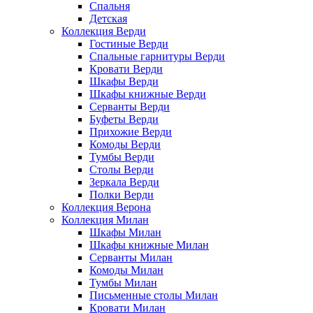
Спальня
Детская
Коллекция Верди
Гостиные Верди
Спальные гарнитуры Верди
Кровати Верди
Шкафы Верди
Шкафы книжные Верди
Серванты Верди
Буфеты Верди
Прихожие Верди
Комоды Верди
Тумбы Верди
Столы Верди
Зеркала Верди
Полки Верди
Коллекция Верона
Коллекция Милан
Шкафы Милан
Шкафы книжные Милан
Серванты Милан
Комоды Милан
Тумбы Милан
Письменные столы Милан
Кровати Милан