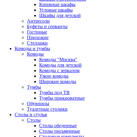
Книжные шкафы
Угловые шкафы
Шкафы для детской
Антресоли
Буфеты и серванты
Гостиные
Прихожие
Стеллажи
Комоды и тумбы
Комоды
Комоды "Москва"
Комоды для детской
Комоды с зеркалом
Узкие комоды
Широкие комоды
Тумбы
Тумбы под ТВ
Тумбы прикроватные
Обувницы
Туалетные столики
Столы и стулья
Столы
Столы обеденные
Столы письменные
Столовые комплекты