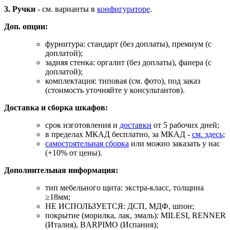
3. Ручки
- см. варианты в
конфигураторе
.
Доп. опции:
фурнитура: стандарт (без доплаты), премиум (с
доплатой);
задняя стенка: оргалит (без доплаты), фанера (с
доплатой);
комплектация: типовая (см. фото), под заказ
(стоимость уточняйте у консультантов).
Доставка и сборка шкафов:
срок изготовления и
доставки
от 5 рабочих дней;
в пределах МКАД бесплатно, за МКАД -
см. здесь
;
самостоятельная сборка
или можно заказать у нас
(+10% от цены).
Дополнительная информация:
тип мебельного щита: экстра-класс, толщина
≥18мм;
НЕ ИСПОЛЬЗУЕТСЯ: ДСП, МДФ, шпон;
покрытие (морилка, лак, эмаль): MILESI, RENNER
(Италия), BARPIMO (Испания);