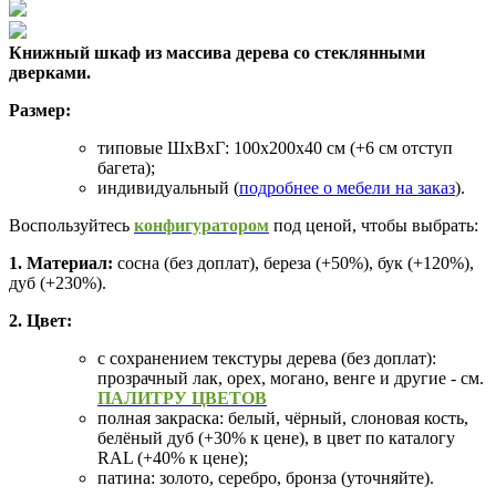
Книжный шкаф из массива дерева со стеклянными
дверками.
Размер:
типовые ШхВхГ: 100х200х40 см (+6 см отступ
багета);
индивидуальный (
подробнее о мебели на заказ
).
Воспользуйтесь
конфигуратором
под ценой, чтобы выбрать:
1. Материал:
сосна (без доплат), береза (+50%), бук (+120%),
дуб (+230%).
2. Цвет:
с сохранением текстуры дерева (без доплат):
прозрачный лак, орех, могано, венге и другие - см.
ПАЛИТРУ ЦВЕТОВ
полная закраска: белый, чёрный, слоновая кость,
белёный дуб (+30% к цене), в цвет по каталогу
RAL (+40% к цене);
патина: золото, серебро, бронза (уточняйте).