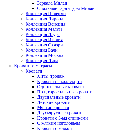
Зеркала Милан
Спальные гарнитуры Милан
Коллекция Палермо
Коллекция Лирона
Коллекция Венеция
Коллекция Мальта
Коллекция Лаура
Коллекция Италия
Коллекция Окаэри
Коллекция Бали
Коллекция Москва
Коллекция Лира
Кровати и матрасы
Кровати
Хиты продаж
Кровати из коллекций
Односпальные кровати
Полутороспальные кровати
Двуспальные кровати
Детские кровати
Мягкие кровати
Двухъярусные кровати
Кровати с 3-мя спинками
С мягким изголовьем
Кровати с ковкой