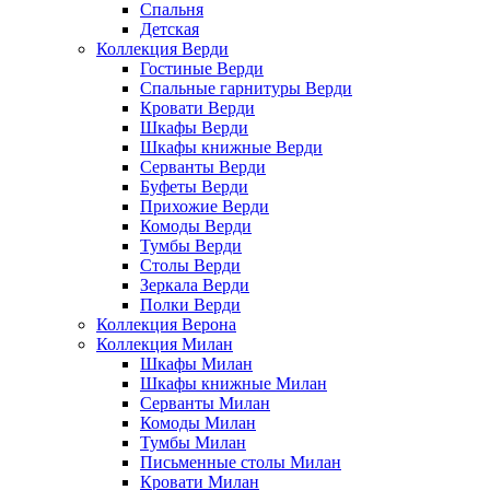
Спальня
Детская
Коллекция Верди
Гостиные Верди
Спальные гарнитуры Верди
Кровати Верди
Шкафы Верди
Шкафы книжные Верди
Серванты Верди
Буфеты Верди
Прихожие Верди
Комоды Верди
Тумбы Верди
Столы Верди
Зеркала Верди
Полки Верди
Коллекция Верона
Коллекция Милан
Шкафы Милан
Шкафы книжные Милан
Серванты Милан
Комоды Милан
Тумбы Милан
Письменные столы Милан
Кровати Милан