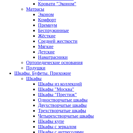
Кровати "Эконом"
Матрасы
Эконом
Комфорт
Премиум
Беспружинные
Жёсткие
Средней жесткости
Мягкие
Детские
Наматрасники
Ортопедические основания
Подушки
Шкафы. Буфеты. Прихожие
Шкафы
Шкафы из коллекций
Шкафы "Москва"
Шкафы "Престиж"
Одностворчатые шкафы
Двухстворчатые шкафы
Трехстворчатые шкафы
Четырехстворчатые шкафы
Шкафы купе
Шкафы с зеркалом
Шкафы с антресолями