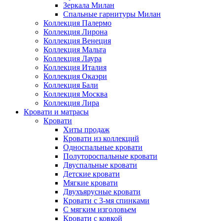
Зеркала Милан
Спальные гарнитуры Милан
Коллекция Палермо
Коллекция Лирона
Коллекция Венеция
Коллекция Мальта
Коллекция Лаура
Коллекция Италия
Коллекция Окаэри
Коллекция Бали
Коллекция Москва
Коллекция Лира
Кровати и матрасы
Кровати
Хиты продаж
Кровати из коллекций
Односпальные кровати
Полутороспальные кровати
Двуспальные кровати
Детские кровати
Мягкие кровати
Двухъярусные кровати
Кровати с 3-мя спинками
С мягким изголовьем
Кровати с ковкой