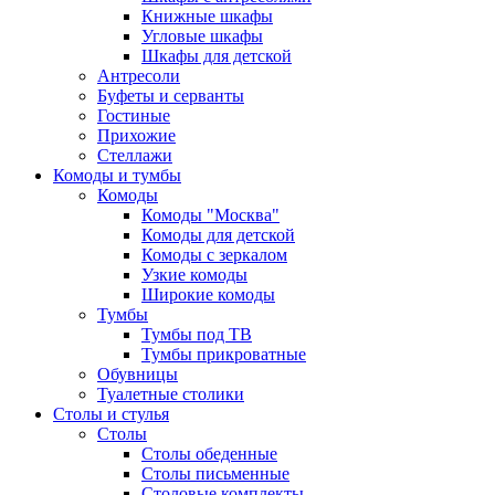
Книжные шкафы
Угловые шкафы
Шкафы для детской
Антресоли
Буфеты и серванты
Гостиные
Прихожие
Стеллажи
Комоды и тумбы
Комоды
Комоды "Москва"
Комоды для детской
Комоды с зеркалом
Узкие комоды
Широкие комоды
Тумбы
Тумбы под ТВ
Тумбы прикроватные
Обувницы
Туалетные столики
Столы и стулья
Столы
Столы обеденные
Столы письменные
Столовые комплекты