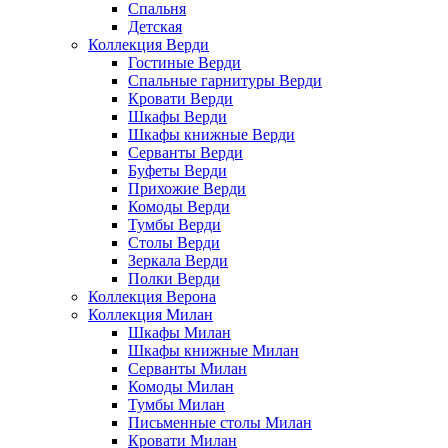
Спальня
Детская
Коллекция Верди
Гостиные Верди
Спальные гарнитуры Верди
Кровати Верди
Шкафы Верди
Шкафы книжные Верди
Серванты Верди
Буфеты Верди
Прихожие Верди
Комоды Верди
Тумбы Верди
Столы Верди
Зеркала Верди
Полки Верди
Коллекция Верона
Коллекция Милан
Шкафы Милан
Шкафы книжные Милан
Серванты Милан
Комоды Милан
Тумбы Милан
Письменные столы Милан
Кровати Милан