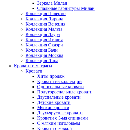
Зеркала Милан
Спальные гарнитуры Милан
Коллекция Палермо
Коллекция Лирона
Коллекция Венеция
Коллекция Мальта
Коллекция Лаура
Коллекция Италия
Коллекция Окаэри
Коллекция Бали
Коллекция Москва
Коллекция Лира
Кровати и матрасы
Кровати
Хиты продаж
Кровати из коллекций
Односпальные кровати
Полутороспальные кровати
Двуспальные кровати
Детские кровати
Мягкие кровати
Двухъярусные кровати
Кровати с 3-мя спинками
С мягким изголовьем
Кровати с ковкой