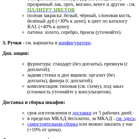
прозрачный лак, орех, могано, венге и другие - см.
ПАЛИТРУ ЦВЕТОВ
полная закраска: белый, чёрный, слоновая кость,
белёный дуб (+30% к цене), в цвет по каталогу
RAL (+40% к цене);
патина: золото, серебро, бронза (уточняйте).
3. Ручки
- см. варианты в
конфигураторе
.
Доп. опции:
фурнитура: стандарт (без доплаты), премиум (с
доплатой);
задняя стенка и дно ящиков: оргалит (без
доплаты), фанера (с доплатой);
комплектация: типовая (см. схему), под заказ
(стоимость уточняйте у консультантов).
Доставка и сборка шкафов:
срок изготовления и
доставки
от 5 рабочих дней;
в пределах МКАД бесплатно, за МКАД -
см. здесь
;
самостоятельная сборка
или можно заказать у нас
(+10% от цены).