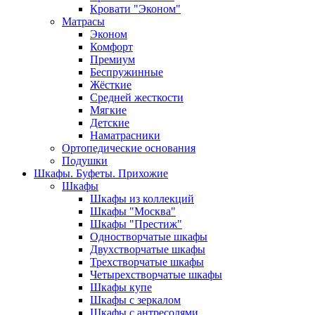
Кровати "Эконом"
Матрасы
Эконом
Комфорт
Премиум
Беспружинные
Жёсткие
Средней жесткости
Мягкие
Детские
Наматрасники
Ортопедические основания
Подушки
Шкафы. Буфеты. Прихожие
Шкафы
Шкафы из коллекций
Шкафы "Москва"
Шкафы "Престиж"
Одностворчатые шкафы
Двухстворчатые шкафы
Трехстворчатые шкафы
Четырехстворчатые шкафы
Шкафы купе
Шкафы с зеркалом
Шкафы с антресолями