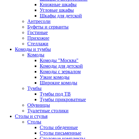
Книжные шкафы
Угловые шкафы
Шкафы для детской
Антресоли
Буфеты и серванты
Гостиные
Прихожие
Стеллажи
Комоды и тумбы
Комоды
Комоды "Москва"
Комоды для детской
Комоды с зеркалом
Узкие комоды
Широкие комоды
Тумбы
Тумбы под ТВ
Тумбы прикроватные
Обувницы
Туалетные столики
Столы и стулья
Столы
Столы обеденные
Столы письменные
Столовые комплекты