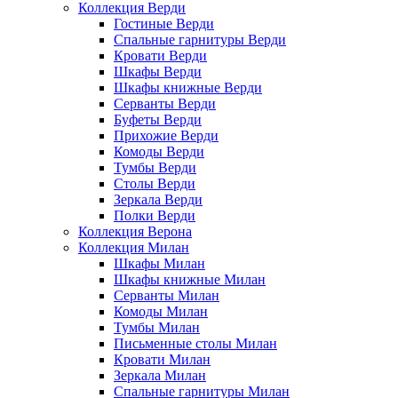
Коллекция Верди
Гостиные Верди
Спальные гарнитуры Верди
Кровати Верди
Шкафы Верди
Шкафы книжные Верди
Серванты Верди
Буфеты Верди
Прихожие Верди
Комоды Верди
Тумбы Верди
Столы Верди
Зеркала Верди
Полки Верди
Коллекция Верона
Коллекция Милан
Шкафы Милан
Шкафы книжные Милан
Серванты Милан
Комоды Милан
Тумбы Милан
Письменные столы Милан
Кровати Милан
Зеркала Милан
Спальные гарнитуры Милан