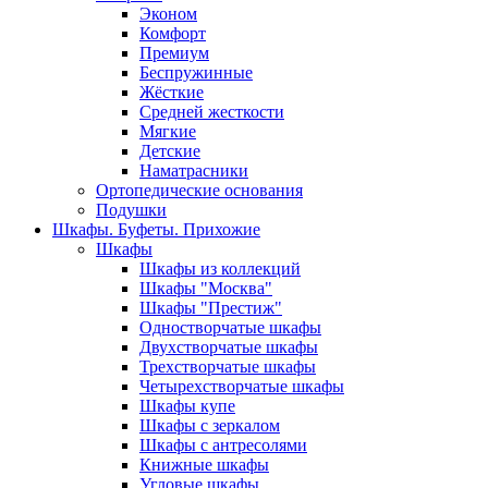
Эконом
Комфорт
Премиум
Беспружинные
Жёсткие
Средней жесткости
Мягкие
Детские
Наматрасники
Ортопедические основания
Подушки
Шкафы. Буфеты. Прихожие
Шкафы
Шкафы из коллекций
Шкафы "Москва"
Шкафы "Престиж"
Одностворчатые шкафы
Двухстворчатые шкафы
Трехстворчатые шкафы
Четырехстворчатые шкафы
Шкафы купе
Шкафы с зеркалом
Шкафы с антресолями
Книжные шкафы
Угловые шкафы