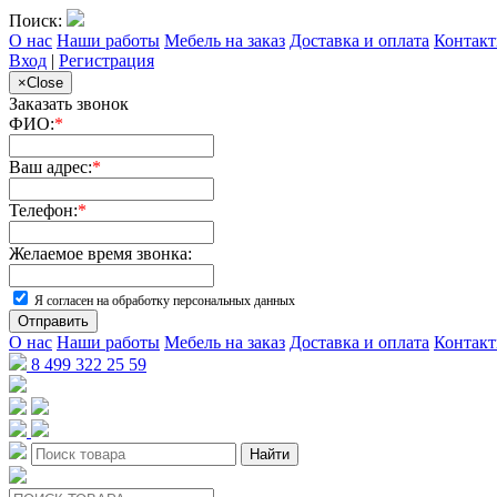
Поиск:
О нас
Наши работы
Мебель на заказ
Доставка и оплата
Контак
Вход
|
Регистрация
×
Close
Заказать звонок
ФИО:
*
Ваш адрес:
*
Телефон:
*
Желаемое время звонка:
Я согласен на обработку персональных данных
Отправить
О нас
Наши работы
Мебель на заказ
Доставка и оплата
Контак
8 499 322 25 59
Найти