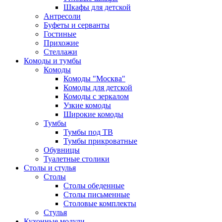
Шкафы для детской
Антресоли
Буфеты и серванты
Гостиные
Прихожие
Стеллажи
Комоды и тумбы
Комоды
Комоды "Москва"
Комоды для детской
Комоды с зеркалом
Узкие комоды
Широкие комоды
Тумбы
Тумбы под ТВ
Тумбы прикроватные
Обувницы
Туалетные столики
Столы и стулья
Столы
Столы обеденные
Столы письменные
Столовые комплекты
Стулья
Кухонные модули