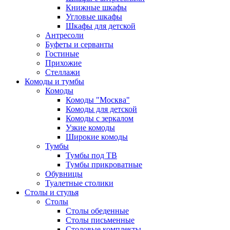
Книжные шкафы
Угловые шкафы
Шкафы для детской
Антресоли
Буфеты и серванты
Гостиные
Прихожие
Стеллажи
Комоды и тумбы
Комоды
Комоды "Москва"
Комоды для детской
Комоды с зеркалом
Узкие комоды
Широкие комоды
Тумбы
Тумбы под ТВ
Тумбы прикроватные
Обувницы
Туалетные столики
Столы и стулья
Столы
Столы обеденные
Столы письменные
Столовые комплекты