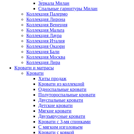
Зеркала Милан
Спальные гарнитуры Милан
Коллекция Палермо
Коллекция Лирона
Коллекция Венеция
Коллекция Мальта
Коллекция Лаура
Коллекция Италия
Коллекция Окаэри
Коллекция Бали
Коллекция Москва
Коллекция Лира
Кровати и матрасы
Кровати
Хиты продаж
Кровати из коллекций
Односпальные кровати
Полутороспальные кровати
Двуспальные кровати
Детские кровати
Мягкие кровати
Двухъярусные кровати
Кровати с 3-мя спинками
С мягким изголовьем
Кровати с ковкой