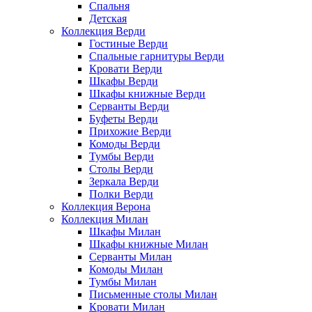
Спальня
Детская
Коллекция Верди
Гостиные Верди
Спальные гарнитуры Верди
Кровати Верди
Шкафы Верди
Шкафы книжные Верди
Серванты Верди
Буфеты Верди
Прихожие Верди
Комоды Верди
Тумбы Верди
Столы Верди
Зеркала Верди
Полки Верди
Коллекция Верона
Коллекция Милан
Шкафы Милан
Шкафы книжные Милан
Серванты Милан
Комоды Милан
Тумбы Милан
Письменные столы Милан
Кровати Милан