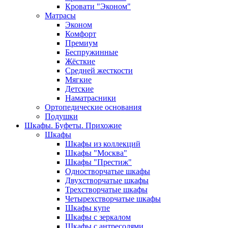
Кровати "Эконом"
Матрасы
Эконом
Комфорт
Премиум
Беспружинные
Жёсткие
Средней жесткости
Мягкие
Детские
Наматрасники
Ортопедические основания
Подушки
Шкафы. Буфеты. Прихожие
Шкафы
Шкафы из коллекций
Шкафы "Москва"
Шкафы "Престиж"
Одностворчатые шкафы
Двухстворчатые шкафы
Трехстворчатые шкафы
Четырехстворчатые шкафы
Шкафы купе
Шкафы с зеркалом
Шкафы с антресолями