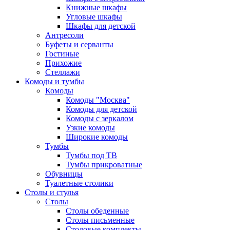
Книжные шкафы
Угловые шкафы
Шкафы для детской
Антресоли
Буфеты и серванты
Гостиные
Прихожие
Стеллажи
Комоды и тумбы
Комоды
Комоды "Москва"
Комоды для детской
Комоды с зеркалом
Узкие комоды
Широкие комоды
Тумбы
Тумбы под ТВ
Тумбы прикроватные
Обувницы
Туалетные столики
Столы и стулья
Столы
Столы обеденные
Столы письменные
Столовые комплекты