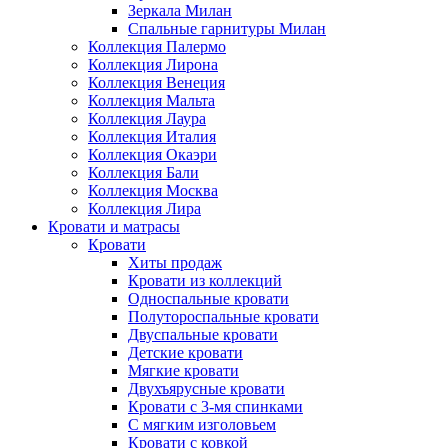
Зеркала Милан
Спальные гарнитуры Милан
Коллекция Палермо
Коллекция Лирона
Коллекция Венеция
Коллекция Мальта
Коллекция Лаура
Коллекция Италия
Коллекция Окаэри
Коллекция Бали
Коллекция Москва
Коллекция Лира
Кровати и матрасы
Кровати
Хиты продаж
Кровати из коллекций
Односпальные кровати
Полутороспальные кровати
Двуспальные кровати
Детские кровати
Мягкие кровати
Двухъярусные кровати
Кровати с 3-мя спинками
С мягким изголовьем
Кровати с ковкой