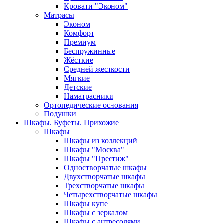
Кровати "Эконом"
Матрасы
Эконом
Комфорт
Премиум
Беспружинные
Жёсткие
Средней жесткости
Мягкие
Детские
Наматрасники
Ортопедические основания
Подушки
Шкафы. Буфеты. Прихожие
Шкафы
Шкафы из коллекций
Шкафы "Москва"
Шкафы "Престиж"
Одностворчатые шкафы
Двухстворчатые шкафы
Трехстворчатые шкафы
Четырехстворчатые шкафы
Шкафы купе
Шкафы с зеркалом
Шкафы с антресолями