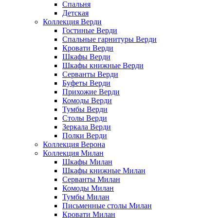
Спальня
Детская
Коллекция Верди
Гостиные Верди
Спальные гарнитуры Верди
Кровати Верди
Шкафы Верди
Шкафы книжные Верди
Серванты Верди
Буфеты Верди
Прихожие Верди
Комоды Верди
Тумбы Верди
Столы Верди
Зеркала Верди
Полки Верди
Коллекция Верона
Коллекция Милан
Шкафы Милан
Шкафы книжные Милан
Серванты Милан
Комоды Милан
Тумбы Милан
Письменные столы Милан
Кровати Милан