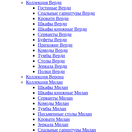
Коллекция Верди
Гостиные Верди
Спальные гарнитуры Верди
Кровати Верди
Шкафы Верди
Шкафы книжные Верди
Серванты Верди
Буфеты Верди
Прихожие Верди
Комоды Верди
Тумбы Верди
Столы Верди
Зеркала Верди
Полки Верди
Коллекция Верона
Коллекция Милан
Шкафы Милан
Шкафы книжные Милан
Серванты Милан
Комоды Милан
Тумбы Милан
Письменные столы Милан
Кровати Милан
Зеркала Милан
Спальные гарнитуры Милан