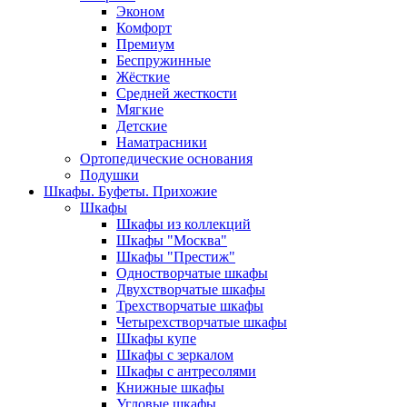
Эконом
Комфорт
Премиум
Беспружинные
Жёсткие
Средней жесткости
Мягкие
Детские
Наматрасники
Ортопедические основания
Подушки
Шкафы. Буфеты. Прихожие
Шкафы
Шкафы из коллекций
Шкафы "Москва"
Шкафы "Престиж"
Одностворчатые шкафы
Двухстворчатые шкафы
Трехстворчатые шкафы
Четырехстворчатые шкафы
Шкафы купе
Шкафы с зеркалом
Шкафы с антресолями
Книжные шкафы
Угловые шкафы