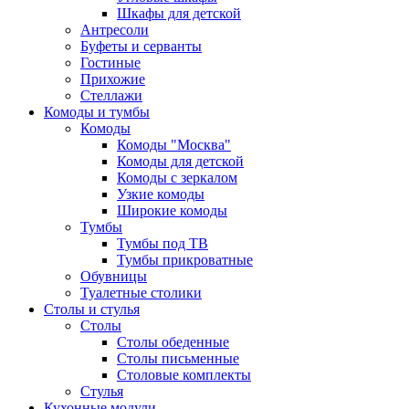
Шкафы для детской
Антресоли
Буфеты и серванты
Гостиные
Прихожие
Стеллажи
Комоды и тумбы
Комоды
Комоды "Москва"
Комоды для детской
Комоды с зеркалом
Узкие комоды
Широкие комоды
Тумбы
Тумбы под ТВ
Тумбы прикроватные
Обувницы
Туалетные столики
Столы и стулья
Столы
Столы обеденные
Столы письменные
Столовые комплекты
Стулья
Кухонные модули