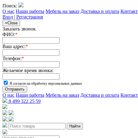
Поиск:
О нас
Наши работы
Мебель на заказ
Доставка и оплата
Контак
Вход
|
Регистрация
×
Close
Заказать звонок
ФИО:
*
Ваш адрес:
*
Телефон:
*
Желаемое время звонка:
Я согласен на обработку персональных данных
Отправить
О нас
Наши работы
Мебель на заказ
Доставка и оплата
Контак
8 499 322 25 59
Найти