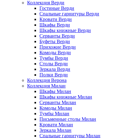
Коллекция Верди
Гостиные Верди
Спальные гарнитуры Верди
Кровати Верди
Шкафы Верди
Шкафы книжные Верди
Серванты Верди
Буфеты Верди
Прихожие Верди
Комоды Верди
Тумбы Верди
Столы Верди
Зеркала Верди
Полки Верди
Коллекция Верона
Коллекция Милан
Шкафы Милан
Шкафы книжные Милан
Серванты Милан
Комоды Милан
Тумбы Милан
Письменные столы Милан
Кровати Милан
Зеркала Милан
Спальные гарнитуры Милан