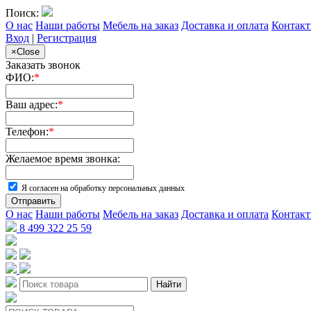
Поиск:
О нас
Наши работы
Мебель на заказ
Доставка и оплата
Контак
Вход
|
Регистрация
×
Close
Заказать звонок
ФИО:
*
Ваш адрес:
*
Телефон:
*
Желаемое время звонка:
Я согласен на обработку персональных данных
Отправить
О нас
Наши работы
Мебель на заказ
Доставка и оплата
Контак
8 499 322 25 59
Найти