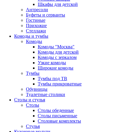
Шкафы для детской
Антресоли
Буфеты и серванты
Гостиные
Прихожие
Стеллажи
Комоды и тумбы
Комоды
Комоды "Москва"
Комоды для детской
Комоды с зеркалом
Узкие комоды
Широкие комоды
Тумбы
Тумбы под ТВ
Тумбы прикроватные
Обувницы
Туалетные столики
Столы и стулья
Столы
Столы обеденные
Столы письменные
Столовые комплекты
Стулья
Кухонные модули