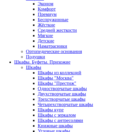
Эконом
Комфорт
Премиум
Беспружинные
Жёсткие
Средней жесткости
Мягкие
Детские
Наматрасники
Ортопедические основания
Подушки
Шкафы. Буфеты. Прихожие
Шкафы
Шкафы из коллекций
Шкафы "Москва"
Шкафы "Престиж"
Одностворчатые шкафы
Двухстворчатые шкафы
Трехстворчатые шкафы
Четырехстворчатые шкафы
Шкафы купе
Шкафы с зеркалом
Шкафы с антресолями
Книжные шкафы
Угловые шкафы