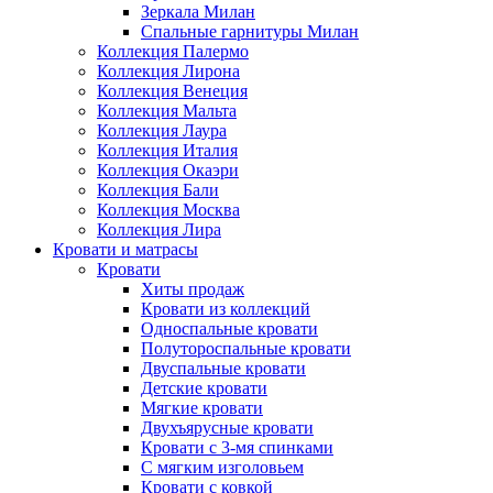
Зеркала Милан
Спальные гарнитуры Милан
Коллекция Палермо
Коллекция Лирона
Коллекция Венеция
Коллекция Мальта
Коллекция Лаура
Коллекция Италия
Коллекция Окаэри
Коллекция Бали
Коллекция Москва
Коллекция Лира
Кровати и матрасы
Кровати
Хиты продаж
Кровати из коллекций
Односпальные кровати
Полутороспальные кровати
Двуспальные кровати
Детские кровати
Мягкие кровати
Двухъярусные кровати
Кровати с 3-мя спинками
С мягким изголовьем
Кровати с ковкой