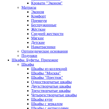
Кровати "Эконом"
Матрасы
Эконом
Комфорт
Премиум
Беспружинные
Жёсткие
Средней жесткости
Мягкие
Детские
Наматрасники
Ортопедические основания
Подушки
Шкафы. Буфеты. Прихожие
Шкафы
Шкафы из коллекций
Шкафы "Москва"
Шкафы "Престиж"
Одностворчатые шкафы
Двухстворчатые шкафы
Трехстворчатые шкафы
Четырехстворчатые шкафы
Шкафы купе
Шкафы с зеркалом
Шкафы с антресолями