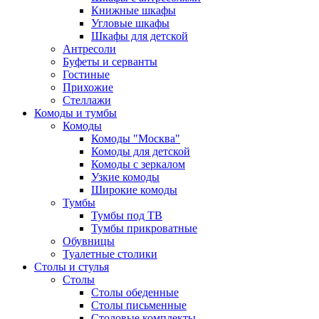
Книжные шкафы
Угловые шкафы
Шкафы для детской
Антресоли
Буфеты и серванты
Гостиные
Прихожие
Стеллажи
Комоды и тумбы
Комоды
Комоды "Москва"
Комоды для детской
Комоды с зеркалом
Узкие комоды
Широкие комоды
Тумбы
Тумбы под ТВ
Тумбы прикроватные
Обувницы
Туалетные столики
Столы и стулья
Столы
Столы обеденные
Столы письменные
Столовые комплекты