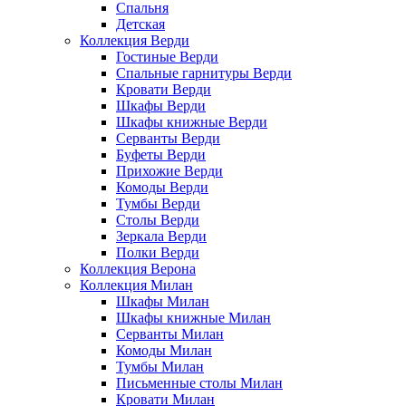
Спальня
Детская
Коллекция Верди
Гостиные Верди
Спальные гарнитуры Верди
Кровати Верди
Шкафы Верди
Шкафы книжные Верди
Серванты Верди
Буфеты Верди
Прихожие Верди
Комоды Верди
Тумбы Верди
Столы Верди
Зеркала Верди
Полки Верди
Коллекция Верона
Коллекция Милан
Шкафы Милан
Шкафы книжные Милан
Серванты Милан
Комоды Милан
Тумбы Милан
Письменные столы Милан
Кровати Милан