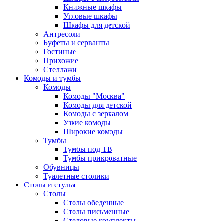
Книжные шкафы
Угловые шкафы
Шкафы для детской
Антресоли
Буфеты и серванты
Гостиные
Прихожие
Стеллажи
Комоды и тумбы
Комоды
Комоды "Москва"
Комоды для детской
Комоды с зеркалом
Узкие комоды
Широкие комоды
Тумбы
Тумбы под ТВ
Тумбы прикроватные
Обувницы
Туалетные столики
Столы и стулья
Столы
Столы обеденные
Столы письменные
Столовые комплекты