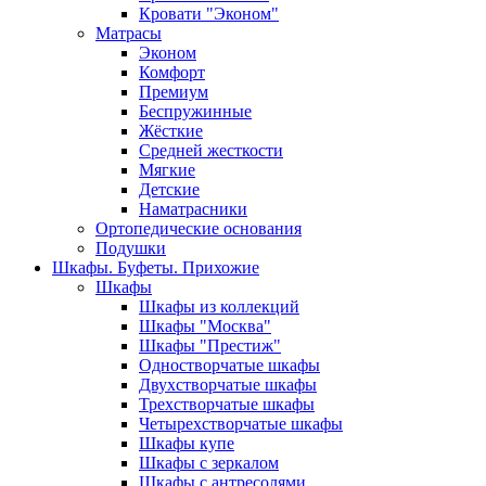
Кровати "Эконом"
Матрасы
Эконом
Комфорт
Премиум
Беспружинные
Жёсткие
Средней жесткости
Мягкие
Детские
Наматрасники
Ортопедические основания
Подушки
Шкафы. Буфеты. Прихожие
Шкафы
Шкафы из коллекций
Шкафы "Москва"
Шкафы "Престиж"
Одностворчатые шкафы
Двухстворчатые шкафы
Трехстворчатые шкафы
Четырехстворчатые шкафы
Шкафы купе
Шкафы с зеркалом
Шкафы с антресолями