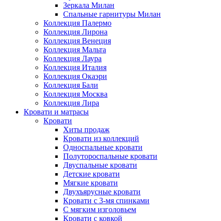
Зеркала Милан
Спальные гарнитуры Милан
Коллекция Палермо
Коллекция Лирона
Коллекция Венеция
Коллекция Мальта
Коллекция Лаура
Коллекция Италия
Коллекция Окаэри
Коллекция Бали
Коллекция Москва
Коллекция Лира
Кровати и матрасы
Кровати
Хиты продаж
Кровати из коллекций
Односпальные кровати
Полутороспальные кровати
Двуспальные кровати
Детские кровати
Мягкие кровати
Двухъярусные кровати
Кровати с 3-мя спинками
С мягким изголовьем
Кровати с ковкой