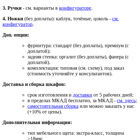
3. Ручки
- см. варианты в
конфигураторе
.
4. Ножки
(без доплаты): каблук, точёные, цоколь -
см.
конфигуратор
.
Доп. опции:
фурнитура: стандарт (без доплаты), премиум (с
доплатой);
задняя стенка: оргалит (без доплаты), фанера (с
доплатой).
комплектация: типовая (см. схему), под заказ
(стоимость уточняйте у консультантов).
Доставка и сборка шкафов:
срок изготовления и
доставки
от 5 рабочих дней;
в пределах МКАД бесплатно, за МКАД -
см. здесь
;
самостоятельная сборка
или можно заказать у нас
(+10% от цены).
Дополнительная информация:
тип мебельного щита: экстра-класс, толщина
≥18мм;