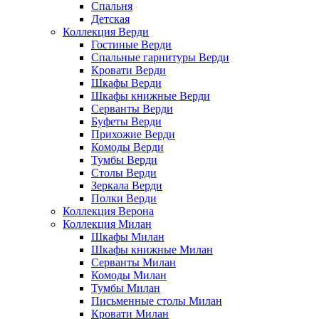
Спальня
Детская
Коллекция Верди
Гостиные Верди
Спальные гарнитуры Верди
Кровати Верди
Шкафы Верди
Шкафы книжные Верди
Серванты Верди
Буфеты Верди
Прихожие Верди
Комоды Верди
Тумбы Верди
Столы Верди
Зеркала Верди
Полки Верди
Коллекция Верона
Коллекция Милан
Шкафы Милан
Шкафы книжные Милан
Серванты Милан
Комоды Милан
Тумбы Милан
Письменные столы Милан
Кровати Милан