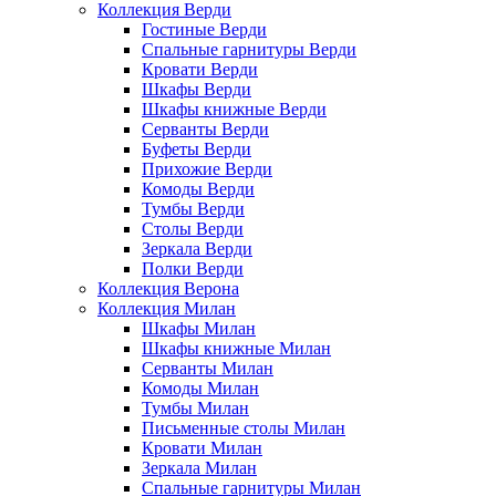
Коллекция Верди
Гостиные Верди
Спальные гарнитуры Верди
Кровати Верди
Шкафы Верди
Шкафы книжные Верди
Серванты Верди
Буфеты Верди
Прихожие Верди
Комоды Верди
Тумбы Верди
Столы Верди
Зеркала Верди
Полки Верди
Коллекция Верона
Коллекция Милан
Шкафы Милан
Шкафы книжные Милан
Серванты Милан
Комоды Милан
Тумбы Милан
Письменные столы Милан
Кровати Милан
Зеркала Милан
Спальные гарнитуры Милан