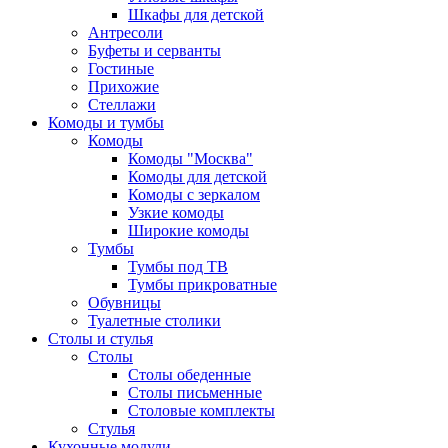
Шкафы для детской
Антресоли
Буфеты и серванты
Гостиные
Прихожие
Стеллажи
Комоды и тумбы
Комоды
Комоды "Москва"
Комоды для детской
Комоды с зеркалом
Узкие комоды
Широкие комоды
Тумбы
Тумбы под ТВ
Тумбы прикроватные
Обувницы
Туалетные столики
Столы и стулья
Столы
Столы обеденные
Столы письменные
Столовые комплекты
Стулья
Кухонные модули