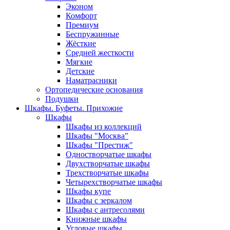
Эконом
Комфорт
Премиум
Беспружинные
Жёсткие
Средней жесткости
Мягкие
Детские
Наматрасники
Ортопедические основания
Подушки
Шкафы. Буфеты. Прихожие
Шкафы
Шкафы из коллекций
Шкафы "Москва"
Шкафы "Престиж"
Одностворчатые шкафы
Двухстворчатые шкафы
Трехстворчатые шкафы
Четырехстворчатые шкафы
Шкафы купе
Шкафы с зеркалом
Шкафы с антресолями
Книжные шкафы
Угловые шкафы