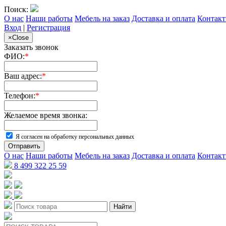
Поиск:
О нас
Наши работы
Мебель на заказ
Доставка и оплата
Контак
Вход
|
Регистрация
×
Close
Заказать звонок
ФИО:
*
Ваш адрес:
*
Телефон:
*
Желаемое время звонка:
Я согласен на обработку персональных данных
Отправить
О нас
Наши работы
Мебель на заказ
Доставка и оплата
Контак
8 499 322 25 59
Найти