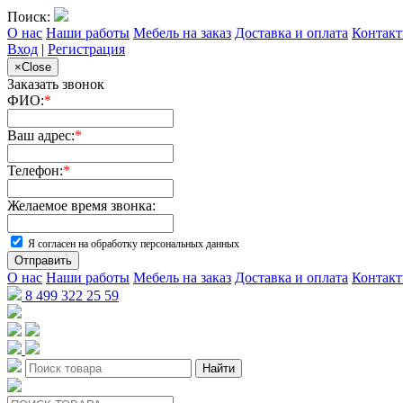
Поиск:
О нас
Наши работы
Мебель на заказ
Доставка и оплата
Контак
Вход
|
Регистрация
×
Close
Заказать звонок
ФИО:
*
Ваш адрес:
*
Телефон:
*
Желаемое время звонка:
Я согласен на обработку персональных данных
Отправить
О нас
Наши работы
Мебель на заказ
Доставка и оплата
Контак
8 499 322 25 59
Найти