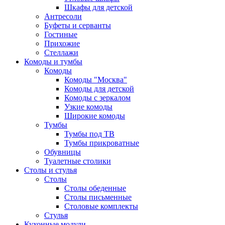
Шкафы для детской
Антресоли
Буфеты и серванты
Гостиные
Прихожие
Стеллажи
Комоды и тумбы
Комоды
Комоды "Москва"
Комоды для детской
Комоды с зеркалом
Узкие комоды
Широкие комоды
Тумбы
Тумбы под ТВ
Тумбы прикроватные
Обувницы
Туалетные столики
Столы и стулья
Столы
Столы обеденные
Столы письменные
Столовые комплекты
Стулья
Кухонные модули