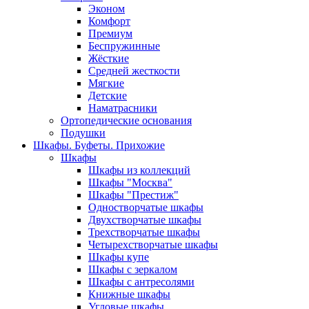
Эконом
Комфорт
Премиум
Беспружинные
Жёсткие
Средней жесткости
Мягкие
Детские
Наматрасники
Ортопедические основания
Подушки
Шкафы. Буфеты. Прихожие
Шкафы
Шкафы из коллекций
Шкафы "Москва"
Шкафы "Престиж"
Одностворчатые шкафы
Двухстворчатые шкафы
Трехстворчатые шкафы
Четырехстворчатые шкафы
Шкафы купе
Шкафы с зеркалом
Шкафы с антресолями
Книжные шкафы
Угловые шкафы