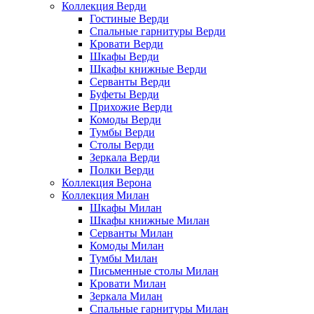
Коллекция Верди
Гостиные Верди
Спальные гарнитуры Верди
Кровати Верди
Шкафы Верди
Шкафы книжные Верди
Серванты Верди
Буфеты Верди
Прихожие Верди
Комоды Верди
Тумбы Верди
Столы Верди
Зеркала Верди
Полки Верди
Коллекция Верона
Коллекция Милан
Шкафы Милан
Шкафы книжные Милан
Серванты Милан
Комоды Милан
Тумбы Милан
Письменные столы Милан
Кровати Милан
Зеркала Милан
Спальные гарнитуры Милан