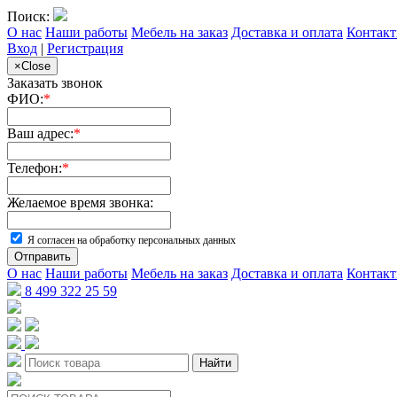
Поиск:
О нас
Наши работы
Мебель на заказ
Доставка и оплата
Контак
Вход
|
Регистрация
×
Close
Заказать звонок
ФИО:
*
Ваш адрес:
*
Телефон:
*
Желаемое время звонка:
Я согласен на обработку персональных данных
Отправить
О нас
Наши работы
Мебель на заказ
Доставка и оплата
Контак
8 499 322 25 59
Найти