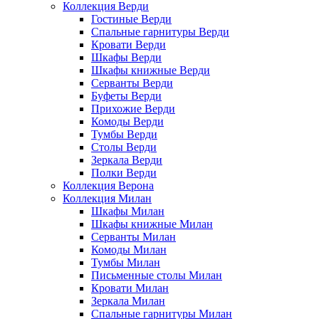
Коллекция Верди
Гостиные Верди
Спальные гарнитуры Верди
Кровати Верди
Шкафы Верди
Шкафы книжные Верди
Серванты Верди
Буфеты Верди
Прихожие Верди
Комоды Верди
Тумбы Верди
Столы Верди
Зеркала Верди
Полки Верди
Коллекция Верона
Коллекция Милан
Шкафы Милан
Шкафы книжные Милан
Серванты Милан
Комоды Милан
Тумбы Милан
Письменные столы Милан
Кровати Милан
Зеркала Милан
Спальные гарнитуры Милан