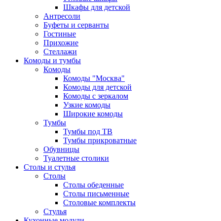
Шкафы для детской
Антресоли
Буфеты и серванты
Гостиные
Прихожие
Стеллажи
Комоды и тумбы
Комоды
Комоды "Москва"
Комоды для детской
Комоды с зеркалом
Узкие комоды
Широкие комоды
Тумбы
Тумбы под ТВ
Тумбы прикроватные
Обувницы
Туалетные столики
Столы и стулья
Столы
Столы обеденные
Столы письменные
Столовые комплекты
Стулья
Кухонные модули