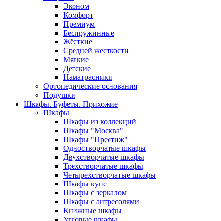
Эконом
Комфорт
Премиум
Беспружинные
Жёсткие
Средней жесткости
Мягкие
Детские
Наматрасники
Ортопедические основания
Подушки
Шкафы. Буфеты. Прихожие
Шкафы
Шкафы из коллекций
Шкафы "Москва"
Шкафы "Престиж"
Одностворчатые шкафы
Двухстворчатые шкафы
Трехстворчатые шкафы
Четырехстворчатые шкафы
Шкафы купе
Шкафы с зеркалом
Шкафы с антресолями
Книжные шкафы
Угловые шкафы