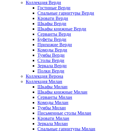
Коллекция Верди
Гостиные Верди
Спальные гарнитуры Верди
Кровати Верди
Шкафы Верди
Шкафы книжные Верди
Серванты Верди
Буфеты Верди
Прихожие Верди
Комоды Верди
Тумбы Верди
Столы Верди
Зеркала Верди
Полки Верди
Коллекция Верона
Коллекция Милан
Шкафы Милан
Шкафы книжные Милан
Серванты Милан
Комоды Милан
Тумбы Милан
Письменные столы Милан
Кровати Милан
Зеркала Милан
Спальные гарнитуры Милан