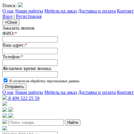
Поиск:
О нас
Наши работы
Мебель на заказ
Доставка и оплата
Контак
Вход
|
Регистрация
×
Close
Заказать звонок
ФИО:
*
Ваш адрес:
*
Телефон:
*
Желаемое время звонка:
Я согласен на обработку персональных данных
Отправить
О нас
Наши работы
Мебель на заказ
Доставка и оплата
Контак
8 499 322 25 59
Найти