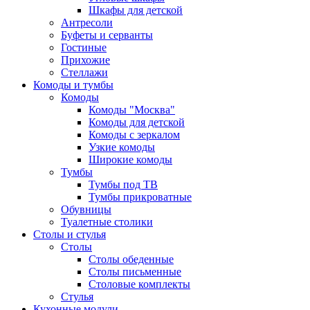
Шкафы для детской
Антресоли
Буфеты и серванты
Гостиные
Прихожие
Стеллажи
Комоды и тумбы
Комоды
Комоды "Москва"
Комоды для детской
Комоды с зеркалом
Узкие комоды
Широкие комоды
Тумбы
Тумбы под ТВ
Тумбы прикроватные
Обувницы
Туалетные столики
Столы и стулья
Столы
Столы обеденные
Столы письменные
Столовые комплекты
Стулья
Кухонные модули