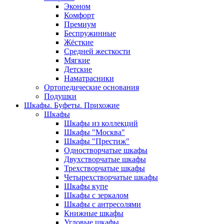
Эконом
Комфорт
Премиум
Беспружинные
Жёсткие
Средней жесткости
Мягкие
Детские
Наматрасники
Ортопедические основания
Подушки
Шкафы. Буфеты. Прихожие
Шкафы
Шкафы из коллекций
Шкафы "Москва"
Шкафы "Престиж"
Одностворчатые шкафы
Двухстворчатые шкафы
Трехстворчатые шкафы
Четырехстворчатые шкафы
Шкафы купе
Шкафы с зеркалом
Шкафы с антресолями
Книжные шкафы
Угловые шкафы