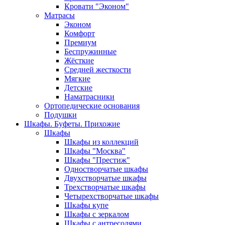
Кровати "Эконом"
Матрасы
Эконом
Комфорт
Премиум
Беспружинные
Жёсткие
Средней жесткости
Мягкие
Детские
Наматрасники
Ортопедические основания
Подушки
Шкафы. Буфеты. Прихожие
Шкафы
Шкафы из коллекций
Шкафы "Москва"
Шкафы "Престиж"
Одностворчатые шкафы
Двухстворчатые шкафы
Трехстворчатые шкафы
Четырехстворчатые шкафы
Шкафы купе
Шкафы с зеркалом
Шкафы с антресолями