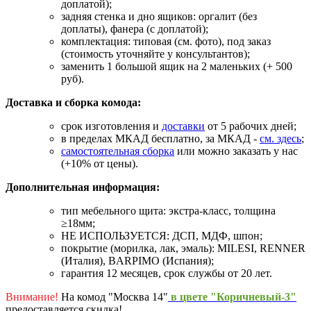
доплатой);
задняя стенка и дно ящиков: оргалит (без
доплаты), фанера (с доплатой);
комплектация: типовая (см. фото), под заказ
(стоимость уточняйте у консультантов);
заменить 1 большой ящик на 2 маленьких (+ 500
руб).
Доставка и сборка комода:
срок изготовления и
доставки
от 5 рабочих дней;
в пределах МКАД бесплатно, за МКАД -
см. здесь
;
самостоятельная сборка
или можно заказать у нас
(+10% от цены).
Дополнительная информация:
тип мебельного щита: экстра-класс, толщина
≥18мм;
НЕ ИСПОЛЬЗУЕТСЯ: ДСП, МДФ, шпон;
покрытие (морилка, лак, эмаль): MILESI, RENNER
(Италия), BARPIMO (Испания);
гарантия 12 месяцев, срок службы от 20 лет.
Внимание!
На комод "Москва 14"
в цвете "Коричневый-3"
предоставляется скидка!