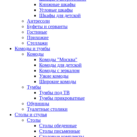
Книжные шкафы
Угловые шкафы
Шкафы для детской
Антресоли
Буфеты и серванты
Гостиные
Прихожие
Стеллажи
Комоды и тумбы
Комоды
Комоды "Москва"
Комоды для детской
Комоды с зеркалом
Узкие комоды
Широкие комоды
Тумбы
Тумбы под ТВ
Тумбы прикроватные
Обувницы
Туалетные столики
Столы и стулья
Столы
Столы обеденные
Столы письменные
Столовые комплекты