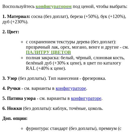
Воспользуйтесь
конфигуратором
под ценой, чтобы выбрать:
1. Материал:
сосна (без доплат), береза (+50%), бук (+120%),
дуб (+230%).
2. Цвет:
с сохранением текстуры дерева (без доплат):
прозрачный лак, орех, могано, венге и другие - см.
ПАЛИТРУ ЦВЕТОВ
полная закраска: белый, чёрный, слоновая кость,
белёный дуб (+30% к цене), в цвет по каталогу
RAL (+40% к цене).
3. Узор
(без доплаты). Тип нанесения - фрезеровка.
4. Ручки
- см. варианты в
конфигураторе
.
5. Патина узора
- см. варианты в
конфигураторе
.
6. Ножки
(без доплаты): каблук, точёные, цоколь.
Доп. опции:
фурнитура: стандарт (без доплаты), премиум (с