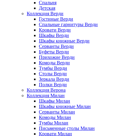
Спальня
Детская
Коллекция Верди
Гостиные Верди
Спальные гарнитуры Верди
Кровати Верди
Шкафы Верди
Шкафы книжные Верди
Серванты Верди
Буфеты Верди
Прихожие Верди
Комоды Верди
Тумбы Верди
Столы Верди
Зеркала Верди
Полки Верди
Коллекция Верона
Коллекция Милан
Шкафы Милан
Шкафы книжные Милан
Серванты Милан
Комоды Милан
Тумбы Милан
Письменные столы Милан
Кровати Милан