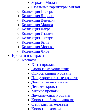
Зеркала Милан
Спальные гарнитуры Милан
Коллекция Палермо
Коллекция Лирона
Коллекция Венеция
Коллекция Мальта
Коллекция Лаура
Коллекция Италия
Коллекция Окаэри
Коллекция Бали
Коллекция Москва
Коллекция Лира
Кровати и матрасы
Кровати
Хиты продаж
Кровати из коллекций
Односпальные кровати
Полутороспальные кровати
Двуспальные кровати
Детские кровати
Мягкие кровати
Двухъярусные кровати
Кровати с 3-мя спинками
С мягким изголовьем
Кровати с ковкой