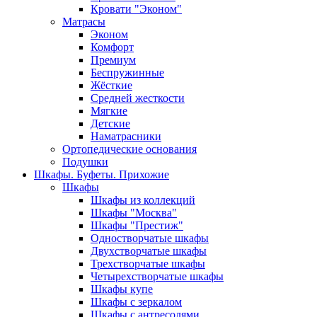
Кровати "Эконом"
Матрасы
Эконом
Комфорт
Премиум
Беспружинные
Жёсткие
Средней жесткости
Мягкие
Детские
Наматрасники
Ортопедические основания
Подушки
Шкафы. Буфеты. Прихожие
Шкафы
Шкафы из коллекций
Шкафы "Москва"
Шкафы "Престиж"
Одностворчатые шкафы
Двухстворчатые шкафы
Трехстворчатые шкафы
Четырехстворчатые шкафы
Шкафы купе
Шкафы с зеркалом
Шкафы с антресолями