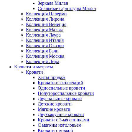
Зеркала Милан
Спальные гарнитуры Милан
Коллекция Палермо
Коллекция Лирона
Коллекция Венеция
Коллекция Мальта
Коллекция Лаура
Коллекция Италия
Коллекция Окаэри
Коллекция Бали
Коллекция Москва
Коллекция Лира
Кровати и матрасы
Кровати
Хиты продаж
Кровати из коллекций
Односпальные кровати
Полутороспальные кровати
Двуспальные кровати
Детские кровати
Мягкие кровати
Двухъярусные кровати
Кровати с 3-мя спинками
С мягким изголовьем
Кровати с ковкой