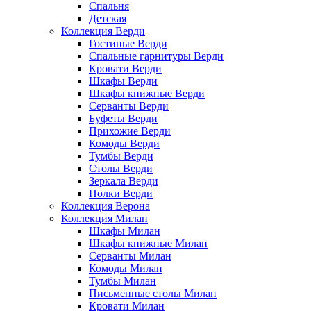
Спальня
Детская
Коллекция Верди
Гостиные Верди
Спальные гарнитуры Верди
Кровати Верди
Шкафы Верди
Шкафы книжные Верди
Серванты Верди
Буфеты Верди
Прихожие Верди
Комоды Верди
Тумбы Верди
Столы Верди
Зеркала Верди
Полки Верди
Коллекция Верона
Коллекция Милан
Шкафы Милан
Шкафы книжные Милан
Серванты Милан
Комоды Милан
Тумбы Милан
Письменные столы Милан
Кровати Милан