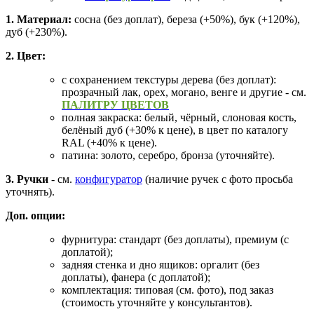
1. Материал:
сосна (без доплат), береза (+50%), бук (+120%),
дуб (+230%).
2. Цвет:
с сохранением текстуры дерева (без доплат):
прозрачный лак, орех, могано, венге и другие - см.
ПАЛИТРУ ЦВЕТОВ
полная закраска: белый, чёрный, слоновая кость,
белёный дуб (+30% к цене), в цвет по каталогу
RAL (+40% к цене).
патина: золото, серебро, бронза (уточняйте).
3. Ручки
- см.
конфигуратор
(наличие ручек с фото просьба
уточнять).
Доп. опции:
фурнитура: стандарт (без доплаты), премиум (с
доплатой);
задняя стенка и дно ящиков: оргалит (без
доплаты), фанера (с доплатой);
комплектация: типовая (см. фото), под заказ
(стоимость уточняйте у консультантов).