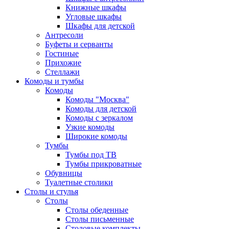
Книжные шкафы
Угловые шкафы
Шкафы для детской
Антресоли
Буфеты и серванты
Гостиные
Прихожие
Стеллажи
Комоды и тумбы
Комоды
Комоды "Москва"
Комоды для детской
Комоды с зеркалом
Узкие комоды
Широкие комоды
Тумбы
Тумбы под ТВ
Тумбы прикроватные
Обувницы
Туалетные столики
Столы и стулья
Столы
Столы обеденные
Столы письменные
Столовые комплекты