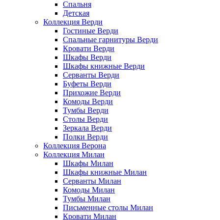
Спальня
Детская
Коллекция Верди
Гостиные Верди
Спальные гарнитуры Верди
Кровати Верди
Шкафы Верди
Шкафы книжные Верди
Серванты Верди
Буфеты Верди
Прихожие Верди
Комоды Верди
Тумбы Верди
Столы Верди
Зеркала Верди
Полки Верди
Коллекция Верона
Коллекция Милан
Шкафы Милан
Шкафы книжные Милан
Серванты Милан
Комоды Милан
Тумбы Милан
Письменные столы Милан
Кровати Милан