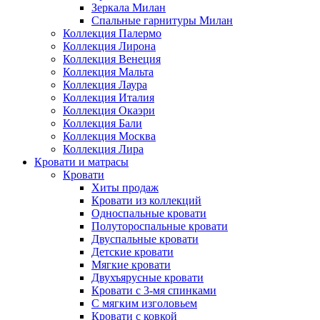
Зеркала Милан
Спальные гарнитуры Милан
Коллекция Палермо
Коллекция Лирона
Коллекция Венеция
Коллекция Мальта
Коллекция Лаура
Коллекция Италия
Коллекция Окаэри
Коллекция Бали
Коллекция Москва
Коллекция Лира
Кровати и матрасы
Кровати
Хиты продаж
Кровати из коллекций
Односпальные кровати
Полутороспальные кровати
Двуспальные кровати
Детские кровати
Мягкие кровати
Двухъярусные кровати
Кровати с 3-мя спинками
С мягким изголовьем
Кровати с ковкой