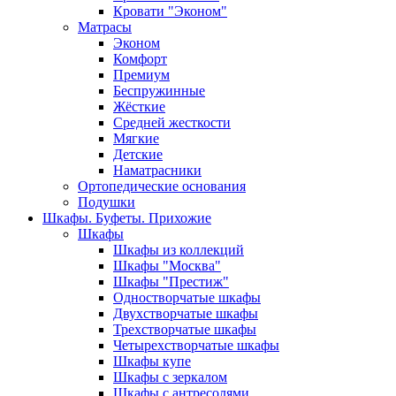
Кровати "Эконом"
Матрасы
Эконом
Комфорт
Премиум
Беспружинные
Жёсткие
Средней жесткости
Мягкие
Детские
Наматрасники
Ортопедические основания
Подушки
Шкафы. Буфеты. Прихожие
Шкафы
Шкафы из коллекций
Шкафы "Москва"
Шкафы "Престиж"
Одностворчатые шкафы
Двухстворчатые шкафы
Трехстворчатые шкафы
Четырехстворчатые шкафы
Шкафы купе
Шкафы с зеркалом
Шкафы с антресолями