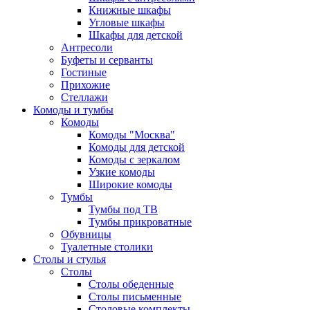
Книжные шкафы
Угловые шкафы
Шкафы для детской
Антресоли
Буфеты и серванты
Гостиные
Прихожие
Стеллажи
Комоды и тумбы
Комоды
Комоды "Москва"
Комоды для детской
Комоды с зеркалом
Узкие комоды
Широкие комоды
Тумбы
Тумбы под ТВ
Тумбы прикроватные
Обувницы
Туалетные столики
Столы и стулья
Столы
Столы обеденные
Столы письменные
Столовые комплекты