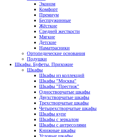
Эконом
Комфорт
Премиум
Беспружинные
Жёсткие
Средней жесткости
Мягкие
Детские
Наматрасники
Ортопедические основания
Подушки
Шкафы. Буфеты. Прихожие
Шкафы
Шкафы из коллекций
Шкафы "Москва"
Шкафы "Престиж"
Одностворчатые шкафы
Двухстворчатые шкафы
Трехстворчатые шкафы
Четырехстворчатые шкафы
Шкафы купе
Шкафы с зеркалом
Шкафы с антресолями
Книжные шкафы
Угловые шкафы