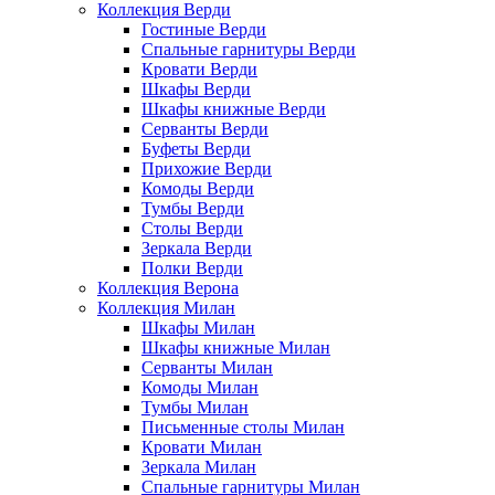
Коллекция Верди
Гостиные Верди
Спальные гарнитуры Верди
Кровати Верди
Шкафы Верди
Шкафы книжные Верди
Серванты Верди
Буфеты Верди
Прихожие Верди
Комоды Верди
Тумбы Верди
Столы Верди
Зеркала Верди
Полки Верди
Коллекция Верона
Коллекция Милан
Шкафы Милан
Шкафы книжные Милан
Серванты Милан
Комоды Милан
Тумбы Милан
Письменные столы Милан
Кровати Милан
Зеркала Милан
Спальные гарнитуры Милан