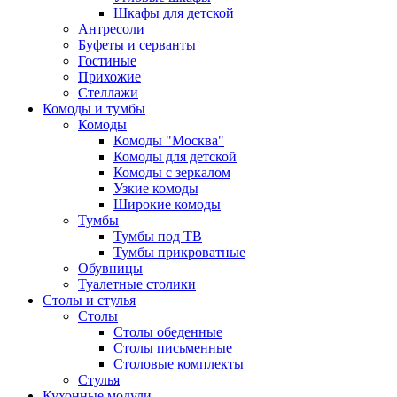
Шкафы для детской
Антресоли
Буфеты и серванты
Гостиные
Прихожие
Стеллажи
Комоды и тумбы
Комоды
Комоды "Москва"
Комоды для детской
Комоды с зеркалом
Узкие комоды
Широкие комоды
Тумбы
Тумбы под ТВ
Тумбы прикроватные
Обувницы
Туалетные столики
Столы и стулья
Столы
Столы обеденные
Столы письменные
Столовые комплекты
Стулья
Кухонные модули