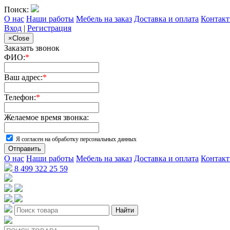
Поиск:
О нас
Наши работы
Мебель на заказ
Доставка и оплата
Контак
Вход
|
Регистрация
×
Close
Заказать звонок
ФИО:
*
Ваш адрес:
*
Телефон:
*
Желаемое время звонка:
Я согласен на обработку персональных данных
Отправить
О нас
Наши работы
Мебель на заказ
Доставка и оплата
Контак
8 499 322 25 59
Найти