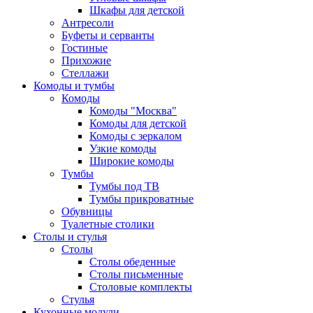
Шкафы для детской
Антресоли
Буфеты и серванты
Гостиные
Прихожие
Стеллажи
Комоды и тумбы
Комоды
Комоды "Москва"
Комоды для детской
Комоды с зеркалом
Узкие комоды
Широкие комоды
Тумбы
Тумбы под ТВ
Тумбы прикроватные
Обувницы
Туалетные столики
Столы и стулья
Столы
Столы обеденные
Столы письменные
Столовые комплекты
Стулья
Кухонные модули