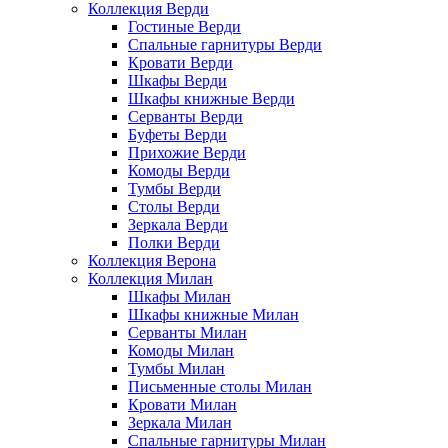
Коллекция Верди
Гостиные Верди
Спальные гарнитуры Верди
Кровати Верди
Шкафы Верди
Шкафы книжные Верди
Серванты Верди
Буфеты Верди
Прихожие Верди
Комоды Верди
Тумбы Верди
Столы Верди
Зеркала Верди
Полки Верди
Коллекция Верона
Коллекция Милан
Шкафы Милан
Шкафы книжные Милан
Серванты Милан
Комоды Милан
Тумбы Милан
Письменные столы Милан
Кровати Милан
Зеркала Милан
Спальные гарнитуры Милан