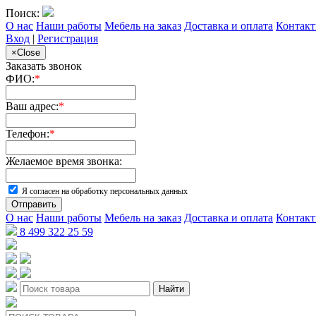
Поиск:
О нас
Наши работы
Мебель на заказ
Доставка и оплата
Контак
Вход
|
Регистрация
×
Close
Заказать звонок
ФИО:
*
Ваш адрес:
*
Телефон:
*
Желаемое время звонка:
Я согласен на обработку персональных данных
Отправить
О нас
Наши работы
Мебель на заказ
Доставка и оплата
Контак
8 499 322 25 59
Найти