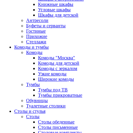
Книжные шкафы
Угловые шкафы
Шкафы для детской
Антресоли
Буфеты и серванты
Гостиные
Прихожие
Стеллажи
Комоды и тумбы
Комоды
Комоды "Москва"
Комоды для детской
Комоды с зеркалом
Узкие комоды
Широкие комоды
Тумбы
Тумбы под ТВ
Тумбы прикроватные
Обувницы
Туалетные столики
Столы и стулья
Столы
Столы обеденные
Столы письменные
Столовые комплекты