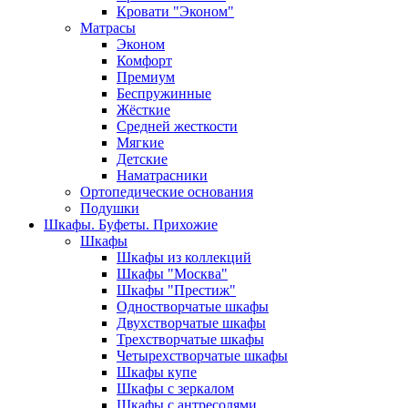
Кровати "Эконом"
Матрасы
Эконом
Комфорт
Премиум
Беспружинные
Жёсткие
Средней жесткости
Мягкие
Детские
Наматрасники
Ортопедические основания
Подушки
Шкафы. Буфеты. Прихожие
Шкафы
Шкафы из коллекций
Шкафы "Москва"
Шкафы "Престиж"
Одностворчатые шкафы
Двухстворчатые шкафы
Трехстворчатые шкафы
Четырехстворчатые шкафы
Шкафы купе
Шкафы с зеркалом
Шкафы с антресолями