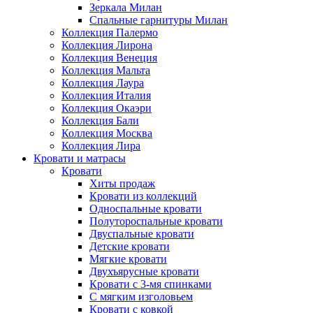
Зеркала Милан
Спальные гарнитуры Милан
Коллекция Палермо
Коллекция Лирона
Коллекция Венеция
Коллекция Мальта
Коллекция Лаура
Коллекция Италия
Коллекция Окаэри
Коллекция Бали
Коллекция Москва
Коллекция Лира
Кровати и матрасы
Кровати
Хиты продаж
Кровати из коллекций
Односпальные кровати
Полутороспальные кровати
Двуспальные кровати
Детские кровати
Мягкие кровати
Двухъярусные кровати
Кровати с 3-мя спинками
С мягким изголовьем
Кровати с ковкой