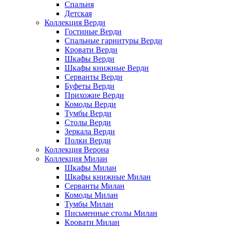
Спальня
Детская
Коллекция Верди
Гостиные Верди
Спальные гарнитуры Верди
Кровати Верди
Шкафы Верди
Шкафы книжные Верди
Серванты Верди
Буфеты Верди
Прихожие Верди
Комоды Верди
Тумбы Верди
Столы Верди
Зеркала Верди
Полки Верди
Коллекция Верона
Коллекция Милан
Шкафы Милан
Шкафы книжные Милан
Серванты Милан
Комоды Милан
Тумбы Милан
Письменные столы Милан
Кровати Милан