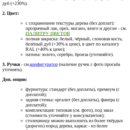
дуб (+230%).
2. Цвет:
с сохранением текстуры дерева (без доплат):
прозрачный лак, орех, могано, венге и другие - см.
ПАЛИТРУ ЦВЕТОВ
полная закраска: белый, чёрный, слоновая кость,
белёный дуб (+30% к цене), в цвет по каталогу
RAL (+40% к цене);
патина: золото, серебро, бронза (уточняйте).
3. Ручки
- см.
конфигуратор
(наличие ручек с фото просьба
уточнять).
Доп. опции:
фурнитура: стандарт (без доплаты), премиум (с
доплатой);
задняя стенка: оргалит (без доплаты), фанера (с
доплатой);
комплектация: типовая (см. фото), под заказ
(стоимость уточняйте у консультантов);
столешницу можно выполнить из более твёрдых
(дорогих) пород дерева, каркас - из более