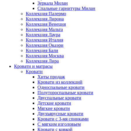
Зеркала Милан
Спальные гарнитуры Милан
Коллекция Палермо
Коллекция Лирона
Коллекция Венеция
Коллекция Мальта
Коллекция Лаура
Коллекция Италия
Коллекция Окаэри
Коллекция Бали
Коллекция Москва
Коллекция Лира
Кровати и матрасы
Кровати
Хиты продаж
Кровати из коллекций
Односпальные кровати
Полутороспальные кровати
Двуспальные кровати
Детские кровати
Мягкие кровати
Двухъярусные кровати
Кровати с 3-мя спинками
С мягким изголовьем
Кровати с ковкой