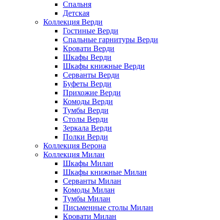
Спальня
Детская
Коллекция Верди
Гостиные Верди
Спальные гарнитуры Верди
Кровати Верди
Шкафы Верди
Шкафы книжные Верди
Серванты Верди
Буфеты Верди
Прихожие Верди
Комоды Верди
Тумбы Верди
Столы Верди
Зеркала Верди
Полки Верди
Коллекция Верона
Коллекция Милан
Шкафы Милан
Шкафы книжные Милан
Серванты Милан
Комоды Милан
Тумбы Милан
Письменные столы Милан
Кровати Милан