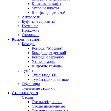
Книжные шкафы
Угловые шкафы
Шкафы для детской
Антресоли
Буфеты и серванты
Гостиные
Прихожие
Стеллажи
Комоды и тумбы
Комоды
Комоды "Москва"
Комоды для детской
Комоды с зеркалом
Узкие комоды
Широкие комоды
Тумбы
Тумбы под ТВ
Тумбы прикроватные
Обувницы
Туалетные столики
Столы и стулья
Столы
Столы обеденные
Столы письменные
Столовые комплекты