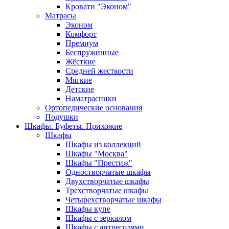
Кровати "Эконом"
Матрасы
Эконом
Комфорт
Премиум
Беспружинные
Жёсткие
Средней жесткости
Мягкие
Детские
Наматрасники
Ортопедические основания
Подушки
Шкафы. Буфеты. Прихожие
Шкафы
Шкафы из коллекций
Шкафы "Москва"
Шкафы "Престиж"
Одностворчатые шкафы
Двухстворчатые шкафы
Трехстворчатые шкафы
Четырехстворчатые шкафы
Шкафы купе
Шкафы с зеркалом
Шкафы с антресолями