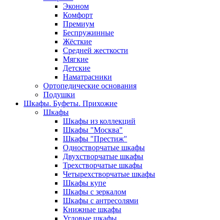
Эконом
Комфорт
Премиум
Беспружинные
Жёсткие
Средней жесткости
Мягкие
Детские
Наматрасники
Ортопедические основания
Подушки
Шкафы. Буфеты. Прихожие
Шкафы
Шкафы из коллекций
Шкафы "Москва"
Шкафы "Престиж"
Одностворчатые шкафы
Двухстворчатые шкафы
Трехстворчатые шкафы
Четырехстворчатые шкафы
Шкафы купе
Шкафы с зеркалом
Шкафы с антресолями
Книжные шкафы
Угловые шкафы