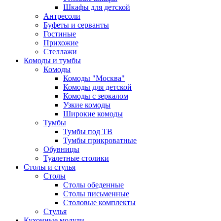
Шкафы для детской
Антресоли
Буфеты и серванты
Гостиные
Прихожие
Стеллажи
Комоды и тумбы
Комоды
Комоды "Москва"
Комоды для детской
Комоды с зеркалом
Узкие комоды
Широкие комоды
Тумбы
Тумбы под ТВ
Тумбы прикроватные
Обувницы
Туалетные столики
Столы и стулья
Столы
Столы обеденные
Столы письменные
Столовые комплекты
Стулья
Кухонные модули