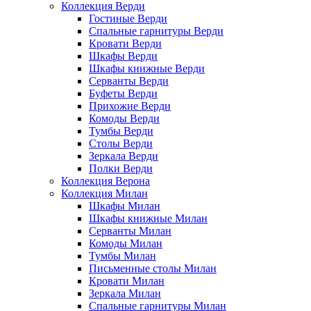
Коллекция Верди
Гостиные Верди
Спальные гарнитуры Верди
Кровати Верди
Шкафы Верди
Шкафы книжные Верди
Серванты Верди
Буфеты Верди
Прихожие Верди
Комоды Верди
Тумбы Верди
Столы Верди
Зеркала Верди
Полки Верди
Коллекция Верона
Коллекция Милан
Шкафы Милан
Шкафы книжные Милан
Серванты Милан
Комоды Милан
Тумбы Милан
Письменные столы Милан
Кровати Милан
Зеркала Милан
Спальные гарнитуры Милан