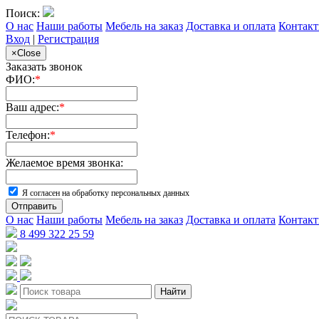
Поиск:
О нас
Наши работы
Мебель на заказ
Доставка и оплата
Контак
Вход
|
Регистрация
×
Close
Заказать звонок
ФИО:
*
Ваш адрес:
*
Телефон:
*
Желаемое время звонка:
Я согласен на обработку персональных данных
Отправить
О нас
Наши работы
Мебель на заказ
Доставка и оплата
Контак
8 499 322 25 59
Найти