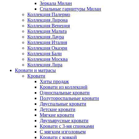
Зеркала Милан
Спальные гарнитуры Милан
Коллекция Палермо
Коллекция Лирона
Коллекция Венеция
Коллекция Мальта
Коллекция Лаура
Коллекция Италия
Коллекция Окаэри
Коллекция Бали
Коллекция Москва
Коллекция Лира
Кровати и матрасы
Кровати
Хиты продаж
Кровати из коллекций
Односпальные кровати
Полутороспальные кровати
Двуспальные кровати
Детские кровати
Мягкие кровати
Двухъярусные кровати
Кровати с 3-мя спинками
С мягким изголовьем
Кровати с ковкой