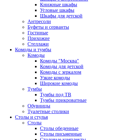
Книжные шкафы
Угловые шкафы
Шкафы для детской
Антресоли
Буфеты и серванты
Гостиные
Прихожие
Стеллажи
Комоды и тумбы
Комоды
Комоды "Москва"
Комоды для детской
Комоды с зеркалом
Узкие комоды
Широкие комоды
Тумбы
Тумбы под ТВ
Тумбы прикроватные
Обувницы
Туалетные столики
Столы и стулья
Столы
Столы обеденные
Столы письменные
Столовые комплекты