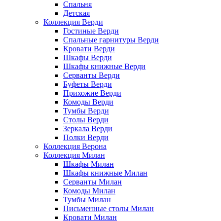
Спальня
Детская
Коллекция Верди
Гостиные Верди
Спальные гарнитуры Верди
Кровати Верди
Шкафы Верди
Шкафы книжные Верди
Серванты Верди
Буфеты Верди
Прихожие Верди
Комоды Верди
Тумбы Верди
Столы Верди
Зеркала Верди
Полки Верди
Коллекция Верона
Коллекция Милан
Шкафы Милан
Шкафы книжные Милан
Серванты Милан
Комоды Милан
Тумбы Милан
Письменные столы Милан
Кровати Милан