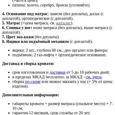
(+40% к цене);
патина: золото, серебро, бронза (уточняйте).
4. Основание
под матрас
: ламели (без доплаты), доски (с
доплатой), ортопедическое (с доплатой).
5. Матрас
(+цена матраса,
см.
каталог
).
6. Спинка у ног:
ниже матраса (без доплаты), выше матраса (с
доплатой).
7. Цвет эко-кожи
(без доплаты).
8. Ящики или подъёмный механизм
(с доплатой):
ящики:
2 шт., глубина 60 см., дно оргалит или фанера;
подъёмник: 2 газ-лифта + ортопедическое основание.
Доставка и сборка кровати:
срок изготовления и
доставки
от 5 до 10 рабочих дней;
в пределах МКАД бесплатно, за МКАД -
см. здесь
;
сборка
по схеме
или можно заказать у нас (+ 5% от цены
изделия).
Дополнительная информация:
габариты кровати = размер матраса (спальное место) + 7-
10 см;
гарантия 12 месяцев, срок службы от 20 лет.