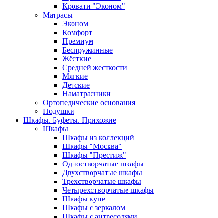
Кровати "Эконом"
Матрасы
Эконом
Комфорт
Премиум
Беспружинные
Жёсткие
Средней жесткости
Мягкие
Детские
Наматрасники
Ортопедические основания
Подушки
Шкафы. Буфеты. Прихожие
Шкафы
Шкафы из коллекций
Шкафы "Москва"
Шкафы "Престиж"
Одностворчатые шкафы
Двухстворчатые шкафы
Трехстворчатые шкафы
Четырехстворчатые шкафы
Шкафы купе
Шкафы с зеркалом
Шкафы с антресолями