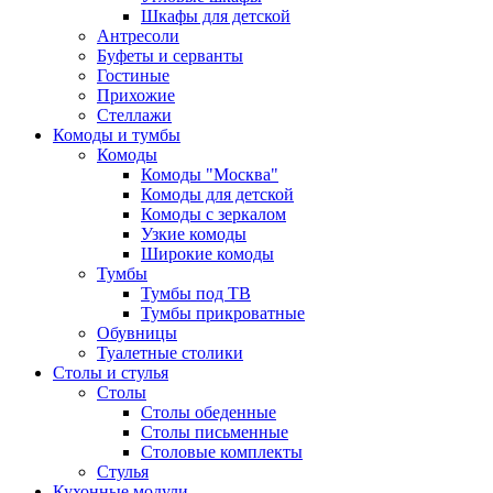
Шкафы для детской
Антресоли
Буфеты и серванты
Гостиные
Прихожие
Стеллажи
Комоды и тумбы
Комоды
Комоды "Москва"
Комоды для детской
Комоды с зеркалом
Узкие комоды
Широкие комоды
Тумбы
Тумбы под ТВ
Тумбы прикроватные
Обувницы
Туалетные столики
Столы и стулья
Столы
Столы обеденные
Столы письменные
Столовые комплекты
Стулья
Кухонные модули