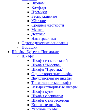
Эконом
Комфорт
Премиум
Беспружинные
Жёсткие
Средней жесткости
Мягкие
Детские
Наматрасники
Ортопедические основания
Подушки
Шкафы. Буфеты. Прихожие
Шкафы
Шкафы из коллекций
Шкафы "Москва"
Шкафы "Престиж"
Одностворчатые шкафы
Двухстворчатые шкафы
Трехстворчатые шкафы
Четырехстворчатые шкафы
Шкафы купе
Шкафы с зеркалом
Шкафы с антресолями
Книжные шкафы
Угловые шкафы