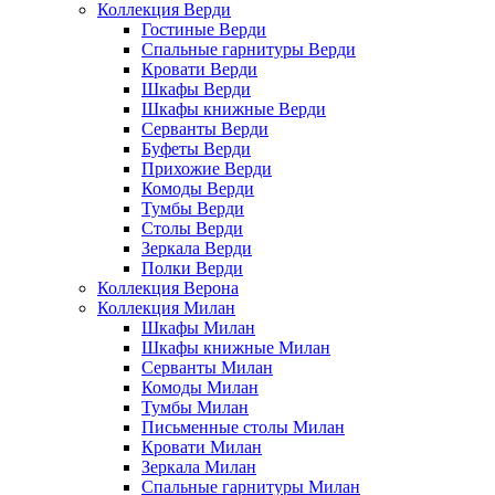
Коллекция Верди
Гостиные Верди
Спальные гарнитуры Верди
Кровати Верди
Шкафы Верди
Шкафы книжные Верди
Серванты Верди
Буфеты Верди
Прихожие Верди
Комоды Верди
Тумбы Верди
Столы Верди
Зеркала Верди
Полки Верди
Коллекция Верона
Коллекция Милан
Шкафы Милан
Шкафы книжные Милан
Серванты Милан
Комоды Милан
Тумбы Милан
Письменные столы Милан
Кровати Милан
Зеркала Милан
Спальные гарнитуры Милан