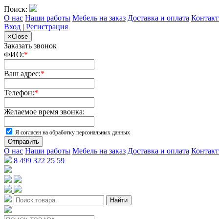
Поиск:
О нас
Наши работы
Мебель на заказ
Доставка и оплата
Контак
Вход
|
Регистрация
×
Close
Заказать звонок
ФИО:
*
Ваш адрес:
*
Телефон:
*
Желаемое время звонка:
Я согласен на обработку персональных данных
Отправить
О нас
Наши работы
Мебель на заказ
Доставка и оплата
Контак
8 499 322 25 59
Найти