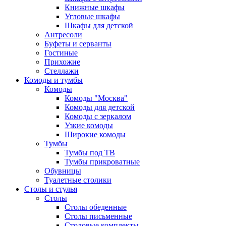
Книжные шкафы
Угловые шкафы
Шкафы для детской
Антресоли
Буфеты и серванты
Гостиные
Прихожие
Стеллажи
Комоды и тумбы
Комоды
Комоды "Москва"
Комоды для детской
Комоды с зеркалом
Узкие комоды
Широкие комоды
Тумбы
Тумбы под ТВ
Тумбы прикроватные
Обувницы
Туалетные столики
Столы и стулья
Столы
Столы обеденные
Столы письменные
Столовые комплекты