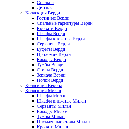
Спальня
Детская
Коллекция Верди
Гостиные Верди
Спальные гарнитуры Верди
Кровати Верди
Шкафы Верди
Шкафы книжные Верди
Серванты Верди
Буфеты Верди
Прихожие Верди
Комоды Верди
Тумбы Верди
Столы Верди
Зеркала Верди
Полки Верди
Коллекция Верона
Коллекция Милан
Шкафы Милан
Шкафы книжные Милан
Серванты Милан
Комоды Милан
Тумбы Милан
Письменные столы Милан
Кровати Милан