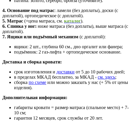
патина: золото, серебро, бронза (уточняйте).
4. Основание
под матрас
: ламели (без доплаты), доски (с
доплатой), ортопедическое (с доплатой).
5. Матрас
(+цена матраса,
см.
каталог
).
6. Спинка у ног:
ниже матраса (без доплаты), выше матраса (с
доплатой).
7. Ящики или подъёмный механизм
(с доплатой):
ящики:
2 шт., глубина 60 см., дно оргалит или фанера;
подъёмник: 2 газ-лифта + ортопедическое основание.
Доставка и сборка кровати:
срок изготовления и
доставки
от 5 до 10 рабочих дней;
в пределах МКАД бесплатно, за МКАД -
см. здесь
;
сборка
по схеме
или можно заказать у нас (+ 5% от цены
изделия).
Дополнительная информация:
габариты кровати = размер матраса (спальное место) + 7-
10 см;
гарантия 12 месяцев, срок службы от 20 лет.