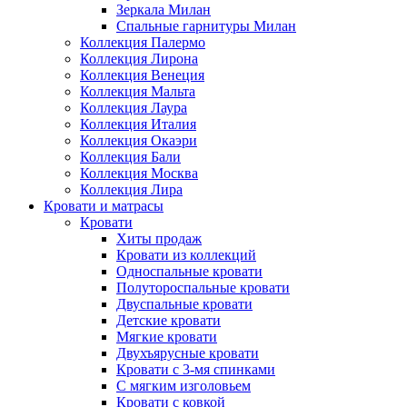
Зеркала Милан
Спальные гарнитуры Милан
Коллекция Палермо
Коллекция Лирона
Коллекция Венеция
Коллекция Мальта
Коллекция Лаура
Коллекция Италия
Коллекция Окаэри
Коллекция Бали
Коллекция Москва
Коллекция Лира
Кровати и матрасы
Кровати
Хиты продаж
Кровати из коллекций
Односпальные кровати
Полутороспальные кровати
Двуспальные кровати
Детские кровати
Мягкие кровати
Двухъярусные кровати
Кровати с 3-мя спинками
С мягким изголовьем
Кровати с ковкой