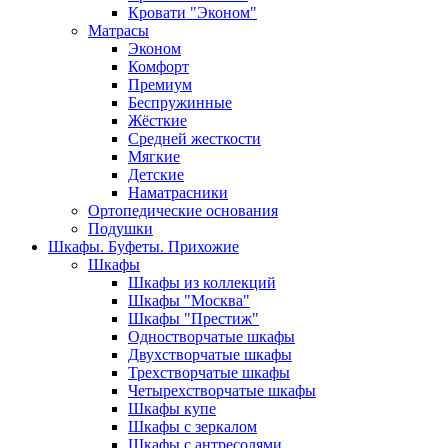
Кровати "Эконом"
Матрасы
Эконом
Комфорт
Премиум
Беспружинные
Жёсткие
Средней жесткости
Мягкие
Детские
Наматрасники
Ортопедические основания
Подушки
Шкафы. Буфеты. Прихожие
Шкафы
Шкафы из коллекций
Шкафы "Москва"
Шкафы "Престиж"
Одностворчатые шкафы
Двухстворчатые шкафы
Трехстворчатые шкафы
Четырехстворчатые шкафы
Шкафы купе
Шкафы с зеркалом
Шкафы с антресолями