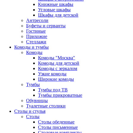
Книжные шкафы
Угловые шкафы
Шкафы для детской
Антресоли
Буфеты и серванты
Гостиные
Прихожие
Стеллажи
Комоды и тумбы
Комоды
Комоды "Москва"
Комоды для детской
Комоды с зеркалом
Узкие комоды
Широкие комоды
Тумбы
Тумбы под ТВ
Тумбы прикроватные
Обувницы
Туалетные столики
Столы и стулья
Столы
Столы обеденные
Столы письменные
Столовые комплекты