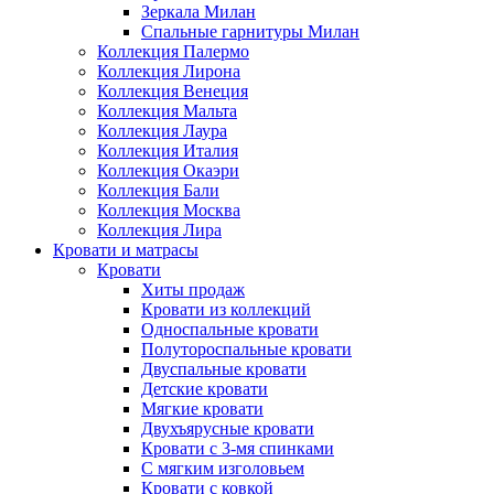
Зеркала Милан
Спальные гарнитуры Милан
Коллекция Палермо
Коллекция Лирона
Коллекция Венеция
Коллекция Мальта
Коллекция Лаура
Коллекция Италия
Коллекция Окаэри
Коллекция Бали
Коллекция Москва
Коллекция Лира
Кровати и матрасы
Кровати
Хиты продаж
Кровати из коллекций
Односпальные кровати
Полутороспальные кровати
Двуспальные кровати
Детские кровати
Мягкие кровати
Двухъярусные кровати
Кровати с 3-мя спинками
С мягким изголовьем
Кровати с ковкой