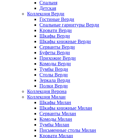
Спальня
Детская
Коллекция Верди
Гостиные Верди
Спальные гарнитуры Верди
Кровати Верди
Шкафы Верди
Шкафы книжные Верди
Серванты Верди
Буфеты Верди
Прихожие Верди
Комоды Верди
Тумбы Верди
Столы Верди
Зеркала Верди
Полки Верди
Коллекция Верона
Коллекция Милан
Шкафы Милан
Шкафы книжные Милан
Серванты Милан
Комоды Милан
Тумбы Милан
Письменные столы Милан
Кровати Милан