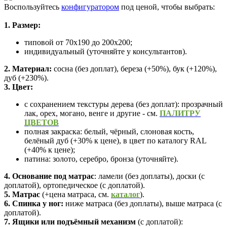
Воспользуйтесь
конфигуратором
под ценой, чтобы выбрать:
1. Размер:
типовой от 70х190 до 200х200;
индивидуальный (уточняйте у консультантов).
2. Материал:
сосна (без доплат), береза (+50%), бук (+120%),
дуб (+230%).
3. Цвет:
с сохранением текстуры дерева (без доплат): прозрачный
лак, орех, могано, венге и другие - см.
ПАЛИТРУ
ЦВЕТОВ
полная закраска: белый, чёрный, слоновая кость,
белёный дуб (+30% к цене),
в цвет по каталогу RAL
(+40% к цене);
патина: золото, серебро, бронза (уточняйте).
4. Основание
под матрас
: ламели (без доплаты), доски (с
доплатой), ортопедическое (с доплатой).
5. Матрас
(+цена матраса,
см.
каталог
).
6. Спинка у ног:
ниже матраса (без доплаты), выше матраса (с
доплатой).
7. Ящики или подъёмный механизм
(с доплатой):