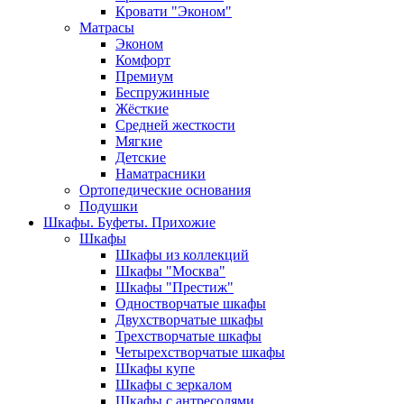
Кровати "Эконом"
Матрасы
Эконом
Комфорт
Премиум
Беспружинные
Жёсткие
Средней жесткости
Мягкие
Детские
Наматрасники
Ортопедические основания
Подушки
Шкафы. Буфеты. Прихожие
Шкафы
Шкафы из коллекций
Шкафы "Москва"
Шкафы "Престиж"
Одностворчатые шкафы
Двухстворчатые шкафы
Трехстворчатые шкафы
Четырехстворчатые шкафы
Шкафы купе
Шкафы с зеркалом
Шкафы с антресолями