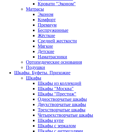
Кровати "Эконом"
Матрасы
Эконом
Комфорт
Премиум
Беспружинные
Жёсткие
Средней жесткости
Мягкие
Детские
Наматрасники
Ортопедические основания
Подушки
Шкафы. Буфеты. Прихожие
Шкафы
Шкафы из коллекций
Шкафы "Москва"
Шкафы "Престиж"
Одностворчатые шкафы
Двухстворчатые шкафы
Трехстворчатые шкафы
Четырехстворчатые шкафы
Шкафы купе
Шкафы с зеркалом
Шкафы с антресолями