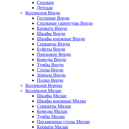
Спальня
Детская
Коллекция Верди
Гостиные Верди
Спальные гарнитуры Верди
Кровати Верди
Шкафы Верди
Шкафы книжные Верди
Серванты Верди
Буфеты Верди
Прихожие Верди
Комоды Верди
Тумбы Верди
Столы Верди
Зеркала Верди
Полки Верди
Коллекция Верона
Коллекция Милан
Шкафы Милан
Шкафы книжные Милан
Серванты Милан
Комоды Милан
Тумбы Милан
Письменные столы Милан
Кровати Милан