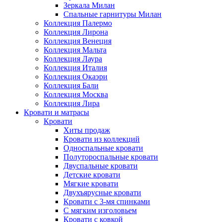
Зеркала Милан
Спальные гарнитуры Милан
Коллекция Палермо
Коллекция Лирона
Коллекция Венеция
Коллекция Мальта
Коллекция Лаура
Коллекция Италия
Коллекция Окаэри
Коллекция Бали
Коллекция Москва
Коллекция Лира
Кровати и матрасы
Кровати
Хиты продаж
Кровати из коллекций
Односпальные кровати
Полутороспальные кровати
Двуспальные кровати
Детские кровати
Мягкие кровати
Двухъярусные кровати
Кровати с 3-мя спинками
С мягким изголовьем
Кровати с ковкой