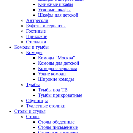
Книжные шкафы
Угловые шкафы
Шкафы для детской
Антресоли
Буфеты и серванты
Гостиные
Прихожие
Стеллажи
Комоды и тумбы
Комоды
Комоды "Москва"
Комоды для детской
Комоды с зеркалом
Узкие комоды
Широкие комоды
Тумбы
Тумбы под ТВ
Тумбы прикроватные
Обувницы
Туалетные столики
Столы и стулья
Столы
Столы обеденные
Столы письменные
Столовые комплекты