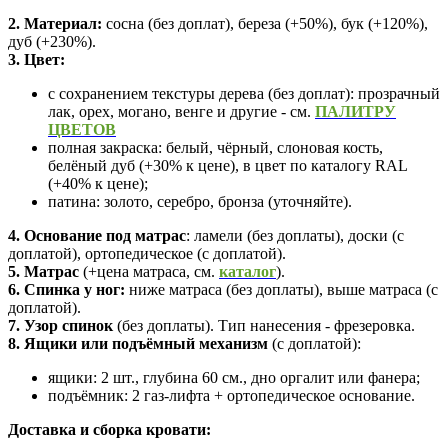
2. Материал:
сосна (без доплат), береза (+50%), бук (+120%),
дуб (+230%).
3. Цвет:
с сохранением текстуры дерева (без доплат): прозрачный
лак, орех, могано, венге и другие - см.
ПАЛИТРУ
ЦВЕТОВ
полная закраска: белый, чёрный, слоновая кость,
белёный дуб (+30% к цене),
в цвет по каталогу RAL
(+40% к цене);
патина: золото, серебро, бронза (уточняйте).
4. Основание
под матрас
: ламели (без доплаты), доски (с
доплатой), ортопедическое (с доплатой).
5. Матрас
(+цена матраса,
см.
каталог
).
6. Спинка у ног:
ниже матраса (без доплаты), выше матраса (с
доплатой).
7. Узор спинок
(без доплаты). Тип нанесения - фрезеровка.
8. Ящики или подъёмный механизм
(с доплатой):
ящики:
2 шт., глубина 60 см., дно оргалит или фанера;
подъёмник: 2 газ-лифта + ортопедическое основание.
Доставка и сборка кровати: