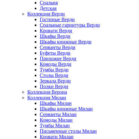
Спальня
Детская
Коллекция Верди
Гостиные Верди
Спальные гарнитуры Верди
Кровати Верди
Шкафы Верди
Шкафы книжные Верди
Серванты Верди
Буфеты Верди
Прихожие Верди
Комоды Верди
Тумбы Верди
Столы Верди
Зеркала Верди
Полки Верди
Коллекция Верона
Коллекция Милан
Шкафы Милан
Шкафы книжные Милан
Серванты Милан
Комоды Милан
Тумбы Милан
Письменные столы Милан
Кровати Милан