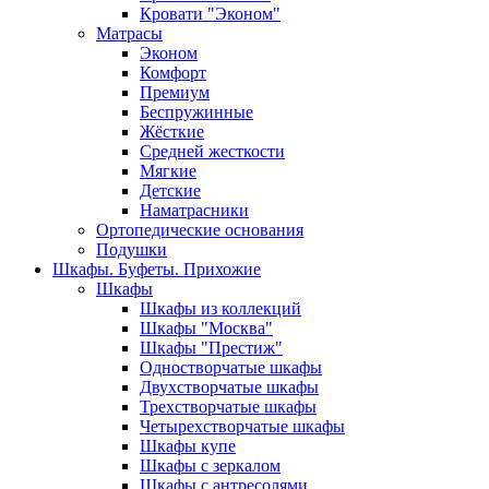
Кровати "Эконом"
Матрасы
Эконом
Комфорт
Премиум
Беспружинные
Жёсткие
Средней жесткости
Мягкие
Детские
Наматрасники
Ортопедические основания
Подушки
Шкафы. Буфеты. Прихожие
Шкафы
Шкафы из коллекций
Шкафы "Москва"
Шкафы "Престиж"
Одностворчатые шкафы
Двухстворчатые шкафы
Трехстворчатые шкафы
Четырехстворчатые шкафы
Шкафы купе
Шкафы с зеркалом
Шкафы с антресолями