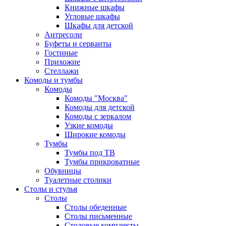
Книжные шкафы
Угловые шкафы
Шкафы для детской
Антресоли
Буфеты и серванты
Гостиные
Прихожие
Стеллажи
Комоды и тумбы
Комоды
Комоды "Москва"
Комоды для детской
Комоды с зеркалом
Узкие комоды
Широкие комоды
Тумбы
Тумбы под ТВ
Тумбы прикроватные
Обувницы
Туалетные столики
Столы и стулья
Столы
Столы обеденные
Столы письменные
Столовые комплекты