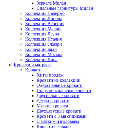
Зеркала Милан
Спальные гарнитуры Милан
Коллекция Палермо
Коллекция Лирона
Коллекция Венеция
Коллекция Мальта
Коллекция Лаура
Коллекция Италия
Коллекция Окаэри
Коллекция Бали
Коллекция Москва
Коллекция Лира
Кровати и матрасы
Кровати
Хиты продаж
Кровати из коллекций
Односпальные кровати
Полутороспальные кровати
Двуспальные кровати
Детские кровати
Мягкие кровати
Двухъярусные кровати
Кровати с 3-мя спинками
С мягким изголовьем
Кровати с ковкой