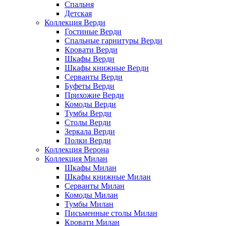
Спальня
Детская
Коллекция Верди
Гостиные Верди
Спальные гарнитуры Верди
Кровати Верди
Шкафы Верди
Шкафы книжные Верди
Серванты Верди
Буфеты Верди
Прихожие Верди
Комоды Верди
Тумбы Верди
Столы Верди
Зеркала Верди
Полки Верди
Коллекция Верона
Коллекция Милан
Шкафы Милан
Шкафы книжные Милан
Серванты Милан
Комоды Милан
Тумбы Милан
Письменные столы Милан
Кровати Милан