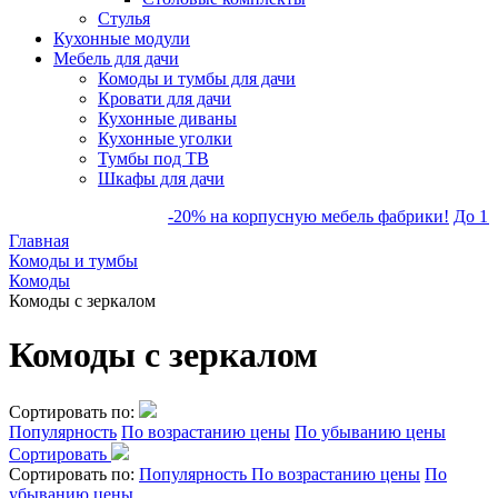
Стулья
Кухонные модули
Мебель для дачи
Комоды и тумбы для дачи
Кровати для дачи
Кухонные диваны
Кухонные уголки
Тумбы под ТВ
Шкафы для дачи
-20% на корпусную мебель фабрики!
До 1 се
Главная
Комоды и тумбы
Комоды
Комоды с зеркалом
Комоды с зеркалом
Сортировать по:
Популярность
По возрастанию цены
По убыванию цены
Сортировать
Сортировать по:
Популярность
По возрастанию цены
По
убыванию цены