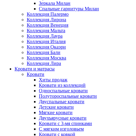
Зеркала Милан
Спальные гарнитуры Милан
Коллекция Палермо
Коллекция Лирона
Коллекция Венеция
Коллекция Мальта
Коллекция Лаура
Коллекция Италия
Коллекция Окаэри
Коллекция Бали
Коллекция Москва
Коллекция Лира
Кровати и матрасы
Кровати
Хиты продаж
Кровати из коллекций
Односпальные кровати
Полутороспальные кровати
Двуспальные кровати
Детские кровати
Мягкие кровати
Двухъярусные кровати
Кровати с 3-мя спинками
С мягким изголовьем
Кровати с ковкой