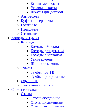
Книжные шкафы
Угловые шкафы
Шкафы для детской
Антресоли
Буфеты и серванты
Гостиные
Прихожие
Стеллажи
Комоды и тумбы
Комоды
Комоды "Москва"
Комоды для детской
Комоды с зеркалом
Узкие комоды
Широкие комоды
Тумбы
Тумбы под ТВ
Тумбы прикроватные
Обувницы
Туалетные столики
Столы и стулья
Столы
Столы обеденные
Столы письменные
Столовые комплекты