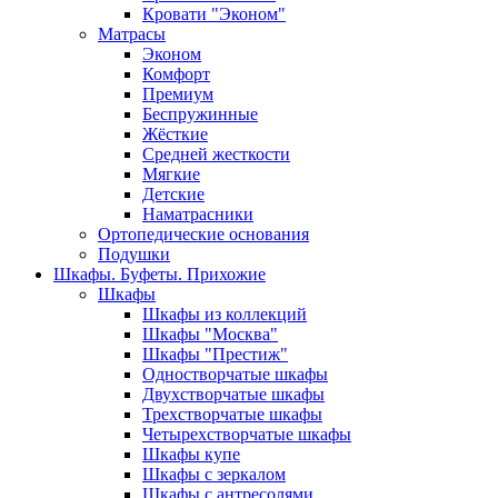
Кровати "Эконом"
Матрасы
Эконом
Комфорт
Премиум
Беспружинные
Жёсткие
Средней жесткости
Мягкие
Детские
Наматрасники
Ортопедические основания
Подушки
Шкафы. Буфеты. Прихожие
Шкафы
Шкафы из коллекций
Шкафы "Москва"
Шкафы "Престиж"
Одностворчатые шкафы
Двухстворчатые шкафы
Трехстворчатые шкафы
Четырехстворчатые шкафы
Шкафы купе
Шкафы с зеркалом
Шкафы с антресолями