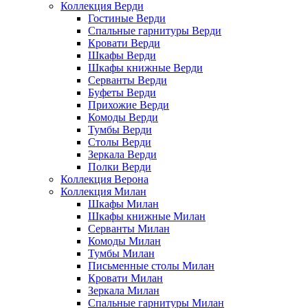
Коллекция Верди
Гостиные Верди
Спальные гарнитуры Верди
Кровати Верди
Шкафы Верди
Шкафы книжные Верди
Серванты Верди
Буфеты Верди
Прихожие Верди
Комоды Верди
Тумбы Верди
Столы Верди
Зеркала Верди
Полки Верди
Коллекция Верона
Коллекция Милан
Шкафы Милан
Шкафы книжные Милан
Серванты Милан
Комоды Милан
Тумбы Милан
Письменные столы Милан
Кровати Милан
Зеркала Милан
Спальные гарнитуры Милан