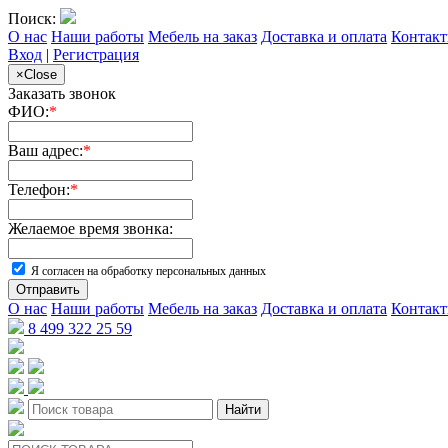
Поиск:
О нас
Наши работы
Мебель на заказ
Доставка и оплата
Контак
Вход
|
Регистрация
×
Close
Заказать звонок
ФИО:
*
Ваш адрес:
*
Телефон:
*
Желаемое время звонка:
Я согласен на обработку персональных данных
Отправить
О нас
Наши работы
Мебель на заказ
Доставка и оплата
Контак
8 499 322 25 59
Найти