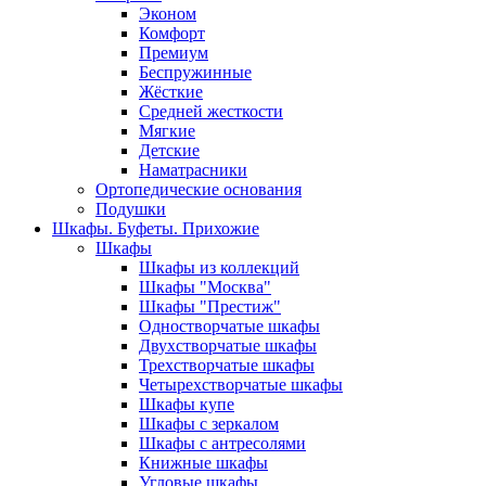
Эконом
Комфорт
Премиум
Беспружинные
Жёсткие
Средней жесткости
Мягкие
Детские
Наматрасники
Ортопедические основания
Подушки
Шкафы. Буфеты. Прихожие
Шкафы
Шкафы из коллекций
Шкафы "Москва"
Шкафы "Престиж"
Одностворчатые шкафы
Двухстворчатые шкафы
Трехстворчатые шкафы
Четырехстворчатые шкафы
Шкафы купе
Шкафы с зеркалом
Шкафы с антресолями
Книжные шкафы
Угловые шкафы