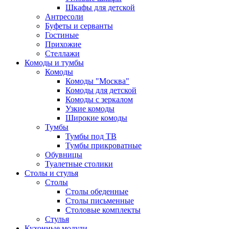
Шкафы для детской
Антресоли
Буфеты и серванты
Гостиные
Прихожие
Стеллажи
Комоды и тумбы
Комоды
Комоды "Москва"
Комоды для детской
Комоды с зеркалом
Узкие комоды
Широкие комоды
Тумбы
Тумбы под ТВ
Тумбы прикроватные
Обувницы
Туалетные столики
Столы и стулья
Столы
Столы обеденные
Столы письменные
Столовые комплекты
Стулья
Кухонные модули