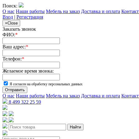
Поиск:
О нас
Наши работы
Мебель на заказ
Доставка и оплата
Контак
Вход
|
Регистрация
×
Close
Заказать звонок
ФИО:
*
Ваш адрес:
*
Телефон:
*
Желаемое время звонка:
Я согласен на обработку персональных данных
Отправить
О нас
Наши работы
Мебель на заказ
Доставка и оплата
Контак
8 499 322 25 59
Найти