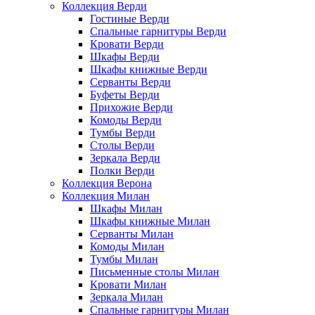
Коллекция Верди
Гостиные Верди
Спальные гарнитуры Верди
Кровати Верди
Шкафы Верди
Шкафы книжные Верди
Серванты Верди
Буфеты Верди
Прихожие Верди
Комоды Верди
Тумбы Верди
Столы Верди
Зеркала Верди
Полки Верди
Коллекция Верона
Коллекция Милан
Шкафы Милан
Шкафы книжные Милан
Серванты Милан
Комоды Милан
Тумбы Милан
Письменные столы Милан
Кровати Милан
Зеркала Милан
Спальные гарнитуры Милан