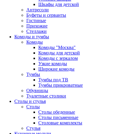
Шкафы для детской
Антресоли
Буфеты и серванты
Гостиные
Прихожие
Стеллажи
Комоды и тумбы
Комоды
Комоды "Москва"
Комоды для детской
Комоды с зеркалом
Узкие комоды
Широкие комоды
Тумбы
Тумбы под ТВ
Тумбы прикроватные
Обувницы
Туалетные столики
Столы и стулья
Столы
Столы обеденные
Столы письменные
Столовые комплекты
Стулья
Кухонные модули