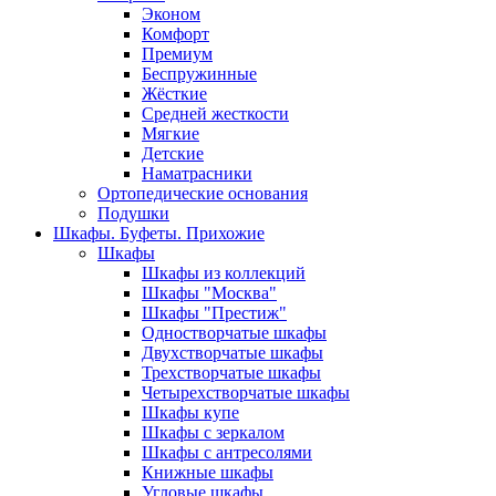
Эконом
Комфорт
Премиум
Беспружинные
Жёсткие
Средней жесткости
Мягкие
Детские
Наматрасники
Ортопедические основания
Подушки
Шкафы. Буфеты. Прихожие
Шкафы
Шкафы из коллекций
Шкафы "Москва"
Шкафы "Престиж"
Одностворчатые шкафы
Двухстворчатые шкафы
Трехстворчатые шкафы
Четырехстворчатые шкафы
Шкафы купе
Шкафы с зеркалом
Шкафы с антресолями
Книжные шкафы
Угловые шкафы