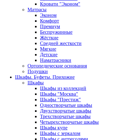
Кровати "Эконом"
Матрасы
Эконом
Комфорт
Премиум
Беспружинные
Жёсткие
Средней жесткости
Мягкие
Детские
Наматрасники
Ортопедические основания
Подушки
Шкафы. Буфеты. Прихожие
Шкафы
Шкафы из коллекций
Шкафы "Москва"
Шкафы "Престиж"
Одностворчатые шкафы
Двухстворчатые шкафы
Трехстворчатые шкафы
Четырехстворчатые шкафы
Шкафы купе
Шкафы с зеркалом
Шкафы с антресолями