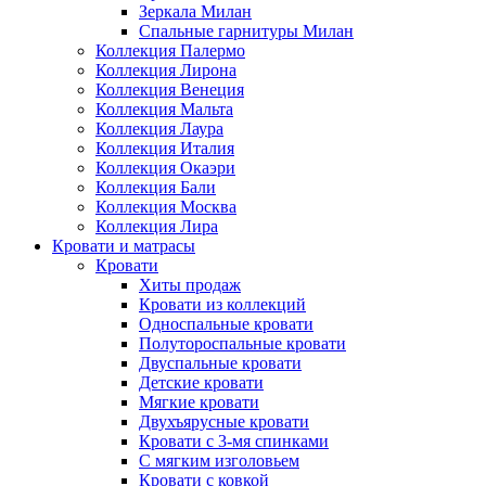
Зеркала Милан
Спальные гарнитуры Милан
Коллекция Палермо
Коллекция Лирона
Коллекция Венеция
Коллекция Мальта
Коллекция Лаура
Коллекция Италия
Коллекция Окаэри
Коллекция Бали
Коллекция Москва
Коллекция Лира
Кровати и матрасы
Кровати
Хиты продаж
Кровати из коллекций
Односпальные кровати
Полутороспальные кровати
Двуспальные кровати
Детские кровати
Мягкие кровати
Двухъярусные кровати
Кровати с 3-мя спинками
С мягким изголовьем
Кровати с ковкой