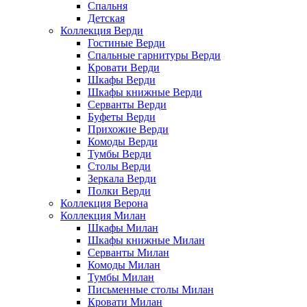
Спальня
Детская
Коллекция Верди
Гостиные Верди
Спальные гарнитуры Верди
Кровати Верди
Шкафы Верди
Шкафы книжные Верди
Серванты Верди
Буфеты Верди
Прихожие Верди
Комоды Верди
Тумбы Верди
Столы Верди
Зеркала Верди
Полки Верди
Коллекция Верона
Коллекция Милан
Шкафы Милан
Шкафы книжные Милан
Серванты Милан
Комоды Милан
Тумбы Милан
Письменные столы Милан
Кровати Милан