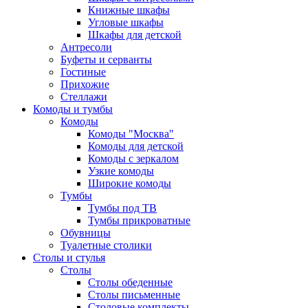
Книжные шкафы
Угловые шкафы
Шкафы для детской
Антресоли
Буфеты и серванты
Гостиные
Прихожие
Стеллажи
Комоды и тумбы
Комоды
Комоды "Москва"
Комоды для детской
Комоды с зеркалом
Узкие комоды
Широкие комоды
Тумбы
Тумбы под ТВ
Тумбы прикроватные
Обувницы
Туалетные столики
Столы и стулья
Столы
Столы обеденные
Столы письменные
Столовые комплекты