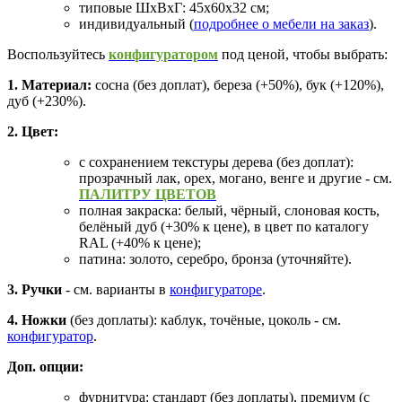
типовые ШхВхГ: 45х60х32 см;
индивидуальный (
подробнее о мебели на заказ
).
Воспользуйтесь
конфигуратором
под ценой, чтобы выбрать:
1. Материал:
сосна (без доплат), береза (+50%), бук (+120%),
дуб (+230%).
2. Цвет:
с сохранением текстуры дерева (без доплат):
прозрачный лак, орех, могано, венге и другие - см.
ПАЛИТРУ ЦВЕТОВ
полная закраска: белый, чёрный, слоновая кость,
белёный дуб (+30% к цене), в цвет по каталогу
RAL (+40% к цене);
патина: золото, серебро, бронза (уточняйте).
3. Ручки
- см. варианты в
конфигураторе
.
4. Ножки
(без доплаты): каблук, точёные, цоколь - см.
конфигуратор
.
Доп. опции:
фурнитура: стандарт (без доплаты), премиум (с