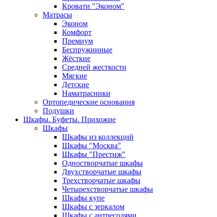
Кровати "Эконом"
Матрасы
Эконом
Комфорт
Премиум
Беспружинные
Жёсткие
Средней жесткости
Мягкие
Детские
Наматрасники
Ортопедические основания
Подушки
Шкафы. Буфеты. Прихожие
Шкафы
Шкафы из коллекций
Шкафы "Москва"
Шкафы "Престиж"
Одностворчатые шкафы
Двухстворчатые шкафы
Трехстворчатые шкафы
Четырехстворчатые шкафы
Шкафы купе
Шкафы с зеркалом
Шкафы с антресолями