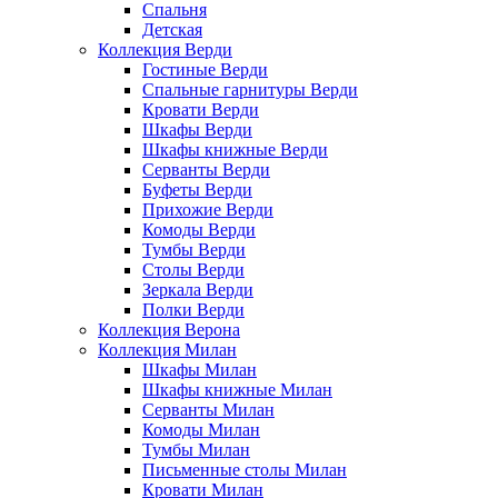
Спальня
Детская
Коллекция Верди
Гостиные Верди
Спальные гарнитуры Верди
Кровати Верди
Шкафы Верди
Шкафы книжные Верди
Серванты Верди
Буфеты Верди
Прихожие Верди
Комоды Верди
Тумбы Верди
Столы Верди
Зеркала Верди
Полки Верди
Коллекция Верона
Коллекция Милан
Шкафы Милан
Шкафы книжные Милан
Серванты Милан
Комоды Милан
Тумбы Милан
Письменные столы Милан
Кровати Милан