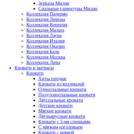
Зеркала Милан
Спальные гарнитуры Милан
Коллекция Палермо
Коллекция Лирона
Коллекция Венеция
Коллекция Мальта
Коллекция Лаура
Коллекция Италия
Коллекция Окаэри
Коллекция Бали
Коллекция Москва
Коллекция Лира
Кровати и матрасы
Кровати
Хиты продаж
Кровати из коллекций
Односпальные кровати
Полутороспальные кровати
Двуспальные кровати
Детские кровати
Мягкие кровати
Двухъярусные кровати
Кровати с 3-мя спинками
С мягким изголовьем
Кровати с ковкой