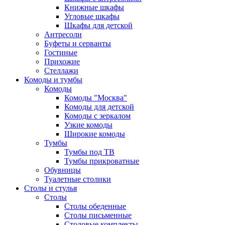
Книжные шкафы
Угловые шкафы
Шкафы для детской
Антресоли
Буфеты и серванты
Гостиные
Прихожие
Стеллажи
Комоды и тумбы
Комоды
Комоды "Москва"
Комоды для детской
Комоды с зеркалом
Узкие комоды
Широкие комоды
Тумбы
Тумбы под ТВ
Тумбы прикроватные
Обувницы
Туалетные столики
Столы и стулья
Столы
Столы обеденные
Столы письменные
Столовые комплекты