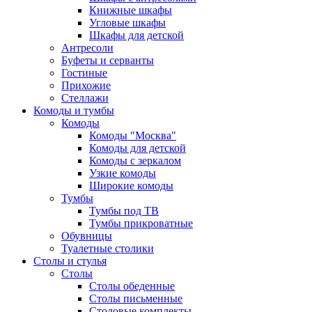
Книжные шкафы
Угловые шкафы
Шкафы для детской
Антресоли
Буфеты и серванты
Гостиные
Прихожие
Стеллажи
Комоды и тумбы
Комоды
Комоды "Москва"
Комоды для детской
Комоды с зеркалом
Узкие комоды
Широкие комоды
Тумбы
Тумбы под ТВ
Тумбы прикроватные
Обувницы
Туалетные столики
Столы и стулья
Столы
Столы обеденные
Столы письменные
Столовые комплекты