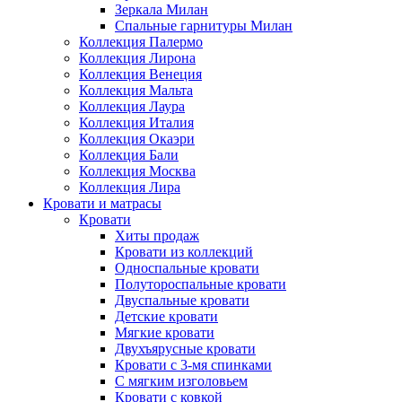
Зеркала Милан
Спальные гарнитуры Милан
Коллекция Палермо
Коллекция Лирона
Коллекция Венеция
Коллекция Мальта
Коллекция Лаура
Коллекция Италия
Коллекция Окаэри
Коллекция Бали
Коллекция Москва
Коллекция Лира
Кровати и матрасы
Кровати
Хиты продаж
Кровати из коллекций
Односпальные кровати
Полутороспальные кровати
Двуспальные кровати
Детские кровати
Мягкие кровати
Двухъярусные кровати
Кровати с 3-мя спинками
С мягким изголовьем
Кровати с ковкой