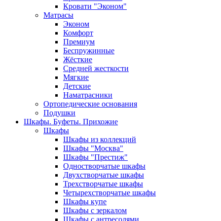
Кровати "Эконом"
Матрасы
Эконом
Комфорт
Премиум
Беспружинные
Жёсткие
Средней жесткости
Мягкие
Детские
Наматрасники
Ортопедические основания
Подушки
Шкафы. Буфеты. Прихожие
Шкафы
Шкафы из коллекций
Шкафы "Москва"
Шкафы "Престиж"
Одностворчатые шкафы
Двухстворчатые шкафы
Трехстворчатые шкафы
Четырехстворчатые шкафы
Шкафы купе
Шкафы с зеркалом
Шкафы с антресолями