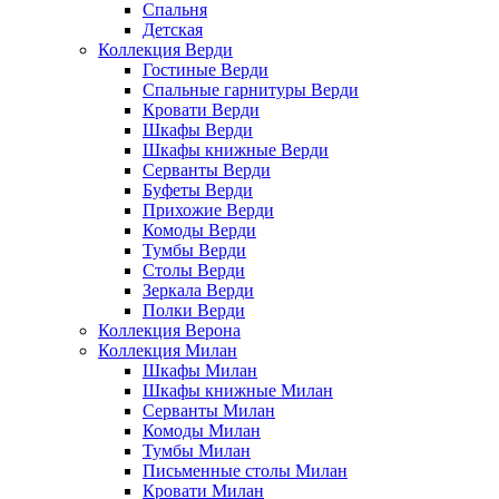
Спальня
Детская
Коллекция Верди
Гостиные Верди
Спальные гарнитуры Верди
Кровати Верди
Шкафы Верди
Шкафы книжные Верди
Серванты Верди
Буфеты Верди
Прихожие Верди
Комоды Верди
Тумбы Верди
Столы Верди
Зеркала Верди
Полки Верди
Коллекция Верона
Коллекция Милан
Шкафы Милан
Шкафы книжные Милан
Серванты Милан
Комоды Милан
Тумбы Милан
Письменные столы Милан
Кровати Милан