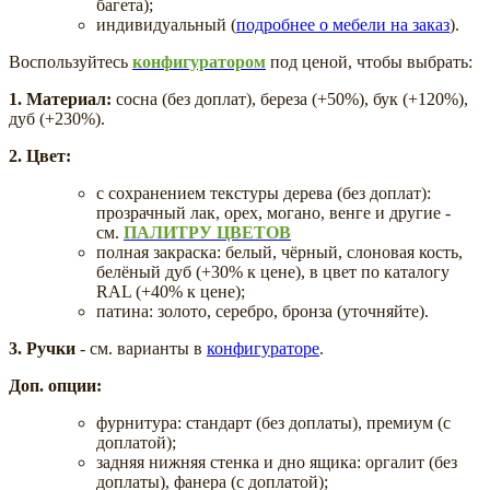
багета);
индивидуальный (
подробнее о мебели на заказ
).
Воспользуйтесь
конфигуратором
под ценой, чтобы выбрать:
1. Материал:
сосна (без доплат), береза (+50%), бук (+120%),
дуб (+230%).
2. Цвет:
с сохранением текстуры дерева (без доплат):
прозрачный лак, орех, могано, венге и другие -
см.
ПАЛИТРУ ЦВЕТОВ
полная закраска: белый, чёрный, слоновая кость,
белёный дуб (+30% к цене), в цвет по каталогу
RAL (+40% к цене);
патина: золото, серебро, бронза (уточняйте).
3. Ручки
- см. варианты в
конфигураторе
.
Доп. опции:
фурнитура: стандарт (без доплаты), премиум (с
доплатой);
задняя нижняя стенка и дно ящика: оргалит (без
доплаты), фанера (с доплатой);