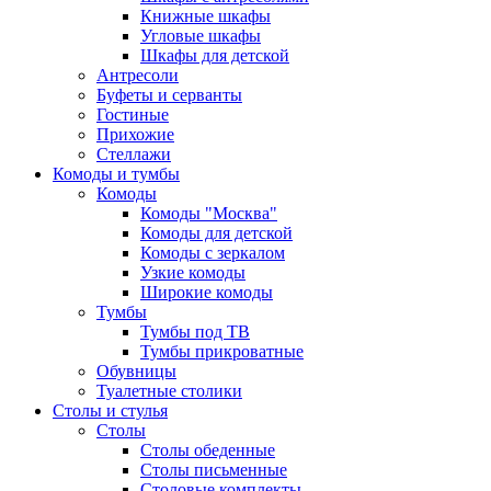
Книжные шкафы
Угловые шкафы
Шкафы для детской
Антресоли
Буфеты и серванты
Гостиные
Прихожие
Стеллажи
Комоды и тумбы
Комоды
Комоды "Москва"
Комоды для детской
Комоды с зеркалом
Узкие комоды
Широкие комоды
Тумбы
Тумбы под ТВ
Тумбы прикроватные
Обувницы
Туалетные столики
Столы и стулья
Столы
Столы обеденные
Столы письменные
Столовые комплекты