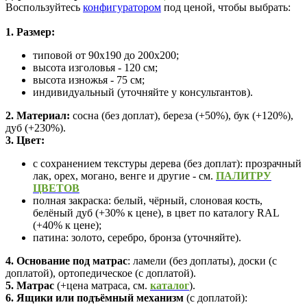
Воспользуйтесь
конфигуратором
под ценой, чтобы выбрать:
1. Размер:
типовой от 90х190 до 200х200;
высота изголовья - 120 см;
высота изножья - 75 см;
индивидуальный (уточняйте у консультантов).
2. Материал:
сосна (без доплат), береза (+50%), бук (+120%),
дуб (+230%).
3. Цвет:
с сохранением текстуры дерева (без доплат): прозрачный
лак, орех, могано, венге и другие - см.
ПАЛИТРУ
ЦВЕТОВ
полная закраска: белый, чёрный, слоновая кость,
белёный дуб (+30% к цене),
в цвет по каталогу RAL
(+40% к цене);
патина: золото, серебро, бронза (уточняйте).
4. Основание
под матрас
: ламели (без доплаты), доски (с
доплатой), ортопедическое (с доплатой).
5. Матрас
(+цена матраса,
см.
каталог
).
6. Ящики или подъёмный механизм
(с доплатой):