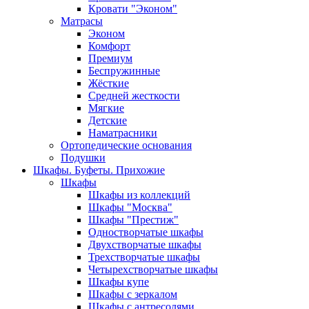
Кровати "Эконом"
Матрасы
Эконом
Комфорт
Премиум
Беспружинные
Жёсткие
Средней жесткости
Мягкие
Детские
Наматрасники
Ортопедические основания
Подушки
Шкафы. Буфеты. Прихожие
Шкафы
Шкафы из коллекций
Шкафы "Москва"
Шкафы "Престиж"
Одностворчатые шкафы
Двухстворчатые шкафы
Трехстворчатые шкафы
Четырехстворчатые шкафы
Шкафы купе
Шкафы с зеркалом
Шкафы с антресолями