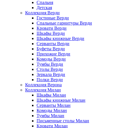
Спальня
Детская
Коллекция Верди
Гостиные Верди
Спальные гарнитуры Верди
Кровати Верди
Шкафы Верди
Шкафы книжные Верди
Серванты Верди
Буфеты Верди
Прихожие Верди
Комоды Верди
Тумбы Верди
Столы Верди
Зеркала Верди
Полки Верди
Коллекция Верона
Коллекция Милан
Шкафы Милан
Шкафы книжные Милан
Серванты Милан
Комоды Милан
Тумбы Милан
Письменные столы Милан
Кровати Милан