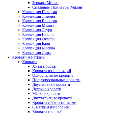
Зеркала Милан
Спальные гарнитуры Милан
Коллекция Палермо
Коллекция Лирона
Коллекция Венеция
Коллекция Мальта
Коллекция Лаура
Коллекция Италия
Коллекция Окаэри
Коллекция Бали
Коллекция Москва
Коллекция Лира
Кровати и матрасы
Кровати
Хиты продаж
Кровати из коллекций
Односпальные кровати
Полутороспальные кровати
Двуспальные кровати
Детские кровати
Мягкие кровати
Двухъярусные кровати
Кровати с 3-мя спинками
С мягким изголовьем
Кровати с ковкой